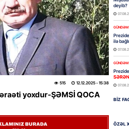
deyib?
07.08.
GÜNDƏM
Prezid
ilə ba
07.08.
GÜNDƏM
Prezide
SƏRƏ
515
12.12.2025
- 15:38
07.08.
bəraəti yoxdur-ŞƏMSİ QOCA
ÖZƏL
BIZ F
Azərba
yaradıl
07.08.
ÖZƏL 