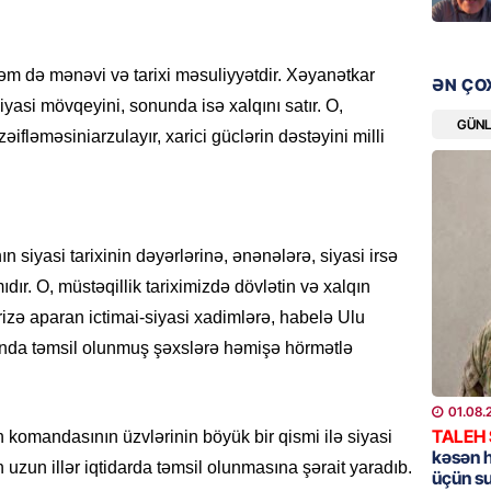
döyüşün
07.08.
əm də mənəvi və tarixi məsuliyyətdir.
Xəyanətkar
ƏN ÇO
GÜNDƏM
siyasi mövqeyini, sonunda isə xalqını satır. O,
13 stom
GÜN
zəifləməsini
arzulayır, xarici güclərin dəstəyini milli
Rəsmi
07.08.
ÖZƏL
 siyasi tarixinin dəyərlərinə, ənənələrə, siyasi irsə
İran Ali
katib tə
dır. O, müstəqillik tariximizdə dövlətin və xalqın
07.08.
izə aparan ictimai-siyasi xadimlərə, habelə Ulu
da təmsil olunmuş şəxslərə həmişə hörmətlə
GÜNDƏM
Şəhid ai
01.08.
üçün Ş
TALEH
 komandasının üzvlərinin böyük bir qismi ilə siyasi
07.08.
kəsən 
 uzun illər iqtidarda təmsil
olunmasına
şərait yaradıb.
üçün s