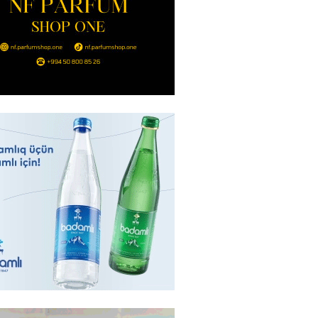
n şok açıqlama: Qara və Azov
də 120 min delfin məhv olub
2026
- 18:19
300
rla bağlı bu qaydalar
uzdur…” – Əkrəm Həsənovdan
REAKSİYA
2026
- 18:11
133
yonluq işdə yeni bağlantı –
Bank”ın 2 səhmdar şirkətinin
 saxlanıldı
2026
- 17:58
292
u”da avtomobillərdən kim pul
r?