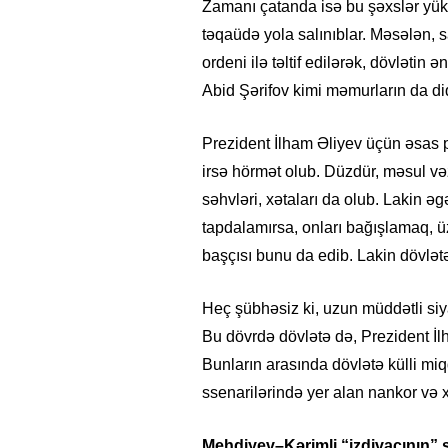
Zamanı çatanda isə bu şəxslər yüksə
təqaüdə yola salınıblar. Məsələn, 
ordeni ilə təltif edilərək, dövlətin ə
Abid Şərifov kimi məmurların da 
Prezident İlham Əliyev üçün əsas pr
irsə hörmət olub. Düzdür, məsul və
səhvləri, xətaları da olub. Lakin ə
tapdalamırsa, onları bağışlamaq, 
başçısı bunu da edib. Lakin dövlət
Heç şübhəsiz ki, uzun müddətli si
Bu dövrdə dövlətə də, Prezident İ
Bunların arasında dövlətə külli miq
ssenarilərində yer alan nankor və
Mehdiyev–Kərimli “
i
zdivacının”