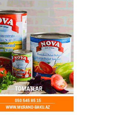
2026
- 17:30
120
təmirdən çıxan məktəbdə nələr
b? – REPORTAJ
2026
- 17:15
137
tin “Şöhrət” ordeni ilə təltif
Bəxtiyar Aslanbəyli kimdir? –
2026
- 17:00
217
eliverstov yayılan iddialarla
çıqlama verib: “İddiaların
ətli hissəsi həqiqəti əks
r”