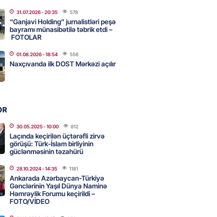
31.07.2026
- 20:35
578
hkəmə: Müqavilə olmasa da,
“Ganjavi Holding” jurnalistləri peşə
 qonorarı ödənilməlidir
bayramı münasibətilə təbrik etdi –
FOTOLAR
2026
- 11:00
65
01.08.2026
- 18:54
556
Naxçıvanda ilk DOST Mərkəzi açılır
Qara dənizdə üç yük gəmisini
I
2026
- 10:45
84
OR
30.05.2025
- 10:00
812
Laçında keçirilən üçtərəfli zirvə
 Səudiyyə Ərəbistanını VURDU:
görüşü: Türk-İslam birliyinin
anlar var
güclənməsinin təzahürü
2026
- 10:30
89
28.10.2024
- 14:35
1181
Ankarada Azərbaycan-Türkiyə
Gənclərinin Yaşıl Dünya Naminə
Həmrəylik Forumu keçirildi –
, Səudiyyə Ərəbistanı və
FOTO/VİDEO
n birgə müdafiə sazişi