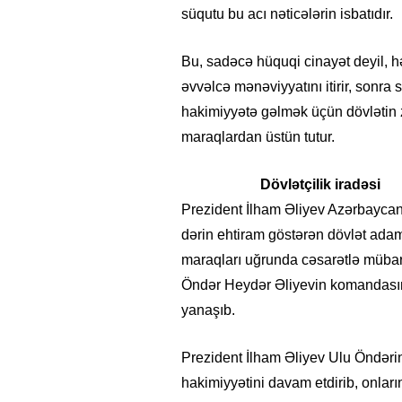
süqutu bu acı nəticələrin isbatıdır.
Bu, sadəcə hüquqi cinayət deyil, h
əvvəlcə mənəviyyatını itirir, sonra 
hakimiyyətə gəlmək üçün dövlətin
maraqlardan üstün tutur.
Dövlətçilik
i
radəsi
Prezident İlham Əliyev Azərbaycanın
dərin ehtiram göstərən dövlət adamı
maraqları uğrunda cəsarətlə mübar
Öndər Heydər Əliyevin komandasın
yanaşıb.
Prezident İlham Əliyev Ulu Öndərin
hakimiyyətini davam etdirib, onların