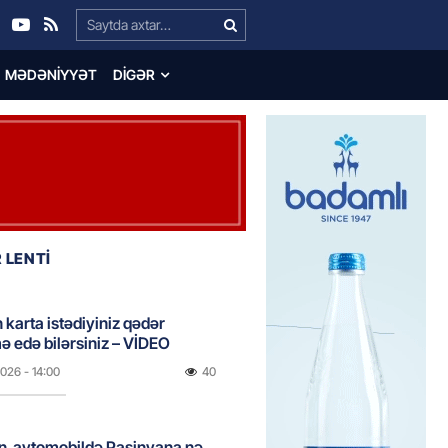
Search…
MƏDƏNIYYƏT
DIGƏR
 LENTİ
 karta istədiyiniz qədər
 edə bilərsiniz – VİDEO
2026
- 14:00
40
in avtomobildə Paşinyana nə