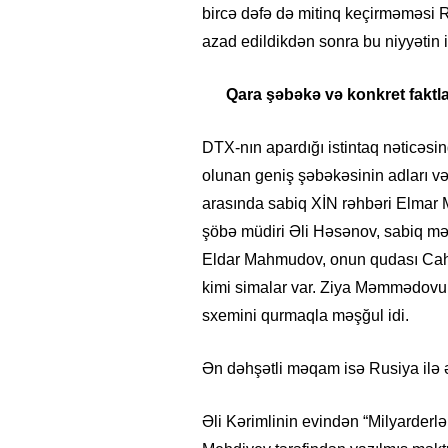
bircə dəfə də mitinq
keçirməməsi
R
azad
edildikdən
sonra bu niyyətin 
Qara
ş
əbəkə və
k
onkret
f
aktl
DTX-
nın
apardığı istintaq nəticəs
olunan geniş şəbəkəsinin adları və 
arasında sabiq XİN rəhbəri Elmar
şöbə müdiri Əli Həsənov, sabiq mə
Eldar Mahmudov, onun qudası Ca
kimi simalar var. Ziya Məmmədovu
sxemini qurmaqla məşğul idi.
Ən dəhşətli məqam isə Rusiya ilə əl
Əli Kərimlinin evindən “Milyarderlər