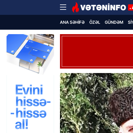
ANA SƏHIFƏ
ÖZƏL
GÜNDƏM
SI