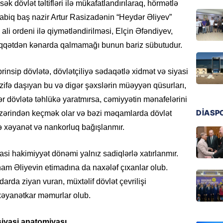
k dövlət təltifləri ilə
mükafatlandırılaraq
, hörmətlə
GÜNDƏM
sabiq baş
nazir Artur
Rasizadənin
“Heydər Əliyev”
Ali Mə
müəllif
n ali ordeni ilə
qiymətləndirilməsi
, Elçin Əfəndiyev,
07.08.
diqqətdən kənarda qalmamağı bunun bariz sübutudur.
MANŞET
insip dövlətə, dövlətçiliyə sədaqətlə xidmət və siyasi
Rusiya 
zifə daşıyan bu və digər şəxslərin müəyyən qüsurları,
BATIRD
gər dövlətə təhlükə yaratmırsa, cəmiyyətin mənafelərini
07.08.
DİASP
üzərindən keçmək olar və bəzi məqamlarda dövlət
ə xəyanət və nankorluq bağışlanmır.
ÖZƏL
Husilər
Yaralan
yasi hakimiyyət
dönəmi
yalnız sadiqlərlə xatırlanmır.
07.08.
lham Əliyevin etimadına da
na
xələf çıxanlar olub.
darda ziyan vuran, müxtəlif dövlət çevrilişi
ÖZƏL
 xəyanətkar məmurlar olub.
Türkiyə
Pakista
s
iyasi
a
natomiyası