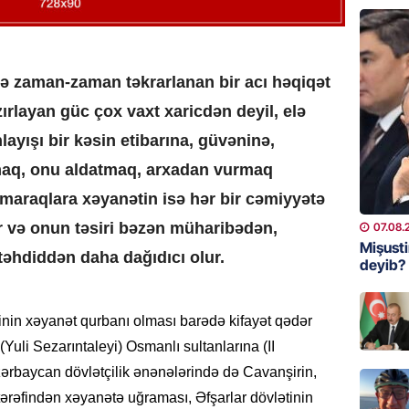
GÜNDƏM
Aytən 
verildi
də zaman-zaman təkrarlanan bir acı həqiqət
07.08.
ırlayan güc çox vaxt xaricdən deyil, elə
GÜNDƏM
ayışı bir kəsin etibarına,
güvəninə
,
Paşinya
maq, onu aldatmaq, arxadan vurmaq
videos
 maraqlara xəyanətin isə hər bir cəmiyyətə
07.08.
r və onun təsiri bəzən müharibədən,
07.08.
HADISƏ
Mişust
 təhdiddən daha dağıdıcı olur.
deyib?
Sabunç
dəyərin
şəxs sa
rinin xəyanət qurbanı olması barədə kifayət qədər
07.08.
(
Yuli
Sezarın
taleyi) Osmanlı
sultanlarına
(II
zərbaycan dövlətçilik ənənələrində də Cavanşirin,
ÖZƏL
tərəfindən xəyanətə uğraması, Əfşarlar dövlətinin
Oliveyr