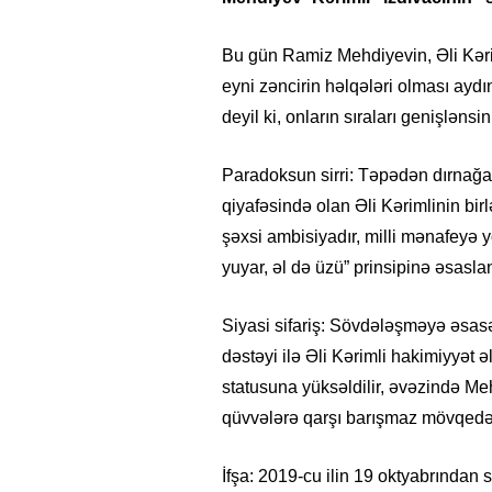
Bu gün Ramiz Mehdiyevin, Əli Kəri
eyni zəncirin həlqələri olması aydı
deyil ki, onların sıraları genişlənsin
Paradoksun sirri:
Təpədən dırnağa 
qiyafəsində olan Əli Kərimlinin bir
şəxsi ambisiyadır, milli mənafeyə yo
yuyar, əl də üzü” prinsipinə əsaslana
Siyasi sifariş:
Sövdələşməyə əsasən
dəstəyi ilə Əli Kərimli hakimiyyət
statusuna yüksəldilir, əvəzində Me
qüvvələrə qarşı barışmaz mövqedə
İfşa:
2019-cu ilin 19 oktyabrından 