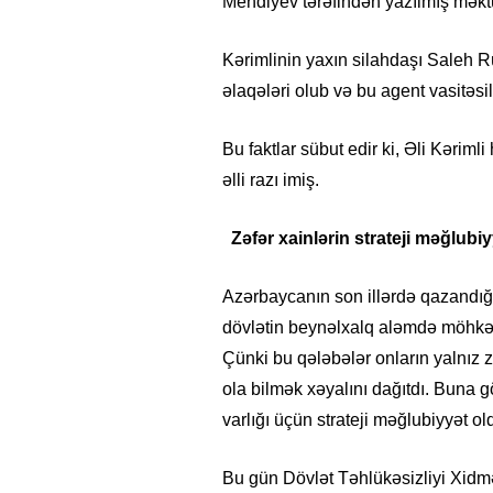
Mehdiyev tərəfindən yazılmış məktub
Kərimlinin yaxın silahdaşı Saleh R
əlaqələri olub və bu agent vasitəsi
Bu faktlar sübut edir ki, Əli Kərim
əlli razı imiş.
Zəfər
x
ainlərin
s
trateji
m
əğlubiy
Azərbaycanın son illərdə qazandığı
dövlətin beynəlxalq aləmdə möhkə
Çünki bu qələbələr onların yalnız 
ola bilmək xəyalını dağıtdı. Buna 
varlığı üçün strateji məğlubiyyət ol
Bu gün Dövlət Təhlükəsizliyi Xidmət