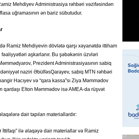
Alimdə
amiz Mehdiyev Administrasiya rəhbəri vəzifəsindən
dənizin
iflasa uğramasının ən bariz sübutudur.
06.08.
ar
MANŞET
“Kartla
ində Ramiz Mehdiyevin dövlətə qarşı xəyanətdə ittiham
qanuns
SƏRT 
fəaliyyətləri aşkarlanır. Bu şəbəkənin üzvləri
Məmmədyarov, Prezident Administrasiyasının sabiq
06.08.
dəniyyət naziri
Əbülfəs
Qarayev
, sabiq MTN rəhbəri
MANŞET
hangir
Hacıyev
və “qara
kassa”sı
Ziya Məmmədov
100 mil
n qardaşı
Elton
Məmmədov
isə AMEA-da rüşvət
“Turan 
rəhbəri
06.08.
aqələrə dair tapılan materiallardır:
SOSIAL
“Koroğl
 İttifaqı” ilə əlaqəyə dair materiallar və Ramiz
toplayı