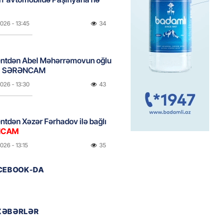
2026
- 13:45
34
entdən Abel Məhərrəmovun oğlu
ğlı SƏRƏNCAM
2026
- 13:30
43
ntdən Xəzər Fərhadov ilə bağlı
NCAM
2026
- 13:15
35
ACEBOOK-DA
ycanda Media və Yayım Şurası
dı
2026
- 13:00
40
XƏBƏRLƏR