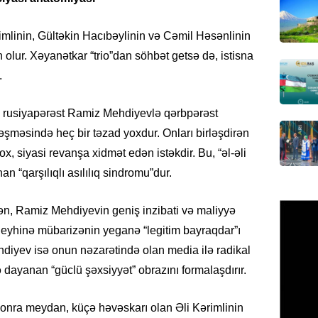
imzala
07.08.
mlinin, Gültəkin Hacıbəylinin və Cəmil Həsənlinin
n olur. Xəyanətkar “
trio”dan
söhbət getsə də, istisna
MANŞET
Bu ölkə
.
BAŞLA
07.08.
rusiyapərəst Ramiz Mehdiyevlə qərbpərəst
ləşməsində heç bir təzad yoxdur. Onları birləşdirən
GÜNDƏM
x, siyasi revanşa xidmət edən istəkdir. Bu, “əl-əli
Azərbay
n “qarşılıqlı asılılıq
sindromu”dur
.
07.08.
, Ramiz Mehdiyevin geniş inzibati və maliyyə
BANNER
 əleyhinə mübarizənin yeganə
“legitim
bayraqdar”ı
ABŞ Hö
hdiyev isə onun nəzarətində olan media ilə radikal
verilmə
 dayanan “güclü şəxsiyyət” obrazını
formalaşdırır
.
07.08.
MANŞET
sonra meydan, küçə həvəskarı olan Əli Kərimlinin