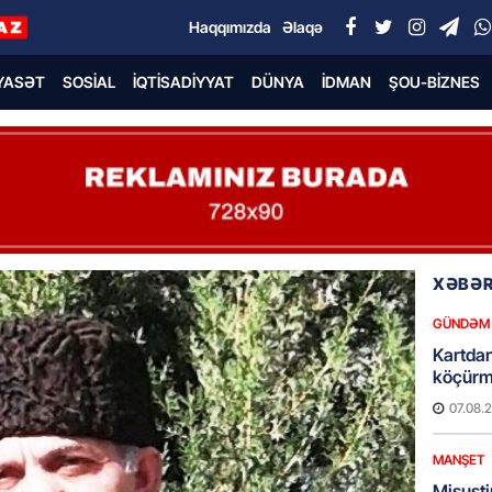
Haqqımızda
Əlaqə
YASƏT
SOSIAL
İQTISADIYYAT
DÜNYA
İDMAN
ŞOU-BIZNES
XƏBƏR
GÜNDƏM
Kartdan
köçürmə
07.08.
MANŞET
Mişust