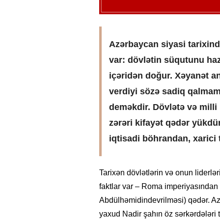
Azərbaycan siyasi tarixin
var: dövlətin süqutunu haz
içəridən doğur.
Xəyanət anl
verdiyi sözə sadiq qalma
deməkdir. Dövlətə və milli
zərəri kifayət qədər yükdü
iqtisadi böhrandan, xarici
Tarixən dövlətlərin və onun liderlə
faktlar var – Roma imperiyasından 
Abdülhəmidin
devrilməsi) qədər. A
yaxud Nadir şahın öz sərkərdələri 