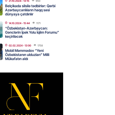
yacaqlar
21.10.2024
- 13:15
950
Belçikada silsilə tədbirlər: Qərbi
2026
- 10:15
85
Azərbaycanlıların haqq səsi
dünyaya çatdırılır
14.10.2024
- 15:44
1171
də uçan taksilər fəaliyyətə
“Özbəkistan-Azərbaycan:
DI
Gənclərin İpək Yolu İqlim Forumu”
keçiriləcək
2026
- 10:00
78
02.02.2024
- 13:00
1758
Mobil Məmmədov “Yeni
Özbəkistanın ulduzları” Milli
Mükafatın aldı
can nefti 93 dollara satılır
2026
- 09:45
91
rmüz boğazında nəzarətin İrana
sini rədd edib
2026
- 09:30
102