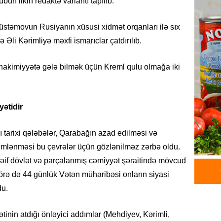
un ilkin redaktə variantı tapılıb.
06.08.
üstəmovun Rusiyanın xüsusi xidmət orqanları ilə sıx
GÜNDƏM
lə Əli Kərimliyə məxfi
ismarıclar
çatdırılıb.
Əsaslı 
dəyişi
li hakimiyyətə gələ bilmək üçün Kreml qulu olmağa iki
06.08.
GÜNDƏM
yətidir
Preziden
etdiyi 
DOSYE
 tarixi qələbələr, Qarabağın azad edilməsi və
06.08.
mlənməsi bu çevrələr üçün gözlənilməz zərbə oldu.
zəif dövlət və parçalanmış cəmiyyət şəraitində mövcud
GÜNDƏM
görə də 44 günlük Vətən müharibəsi onların siyasi
David S
du.
bağlı a
əhəmiyy
etdirmi
inin atdığı önləyici addımlar (Mehdiyev, Kərimli,