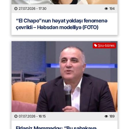
27.07.2026
- 17:30
194
“El Chapo”nun həyat yoldaşı fenomenə
çevrildi – Həbsdən modelliyə (FOTO)
Şou-biznes
07.07.2026
- 16:15
189
Eldəniz Məmmədov: “Bu şəbəkəyə