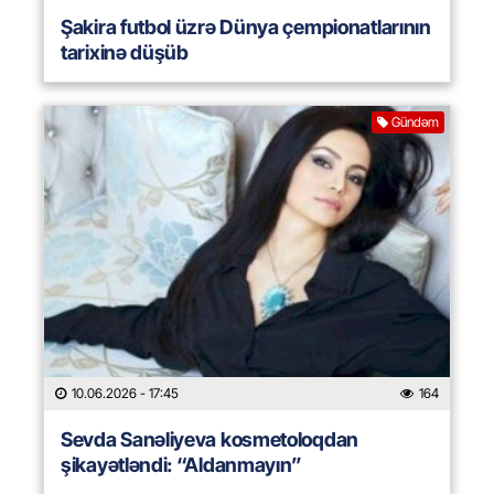
Şakira futbol üzrə Dünya çempionatlarının
tarixinə düşüb
Gündəm
10.06.2026
- 17:45
164
Sevda Sanəliyeva kosmetoloqdan
şikayətləndi: “Aldanmayın”