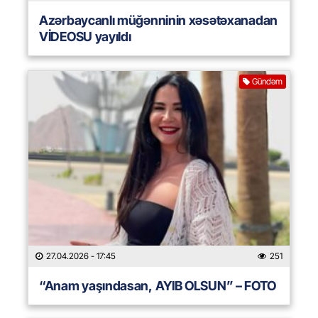
Azərbaycanlı müğənninin xəsətəxanadan
VİDEOSU yayıldı
Gündəm
27.04.2026
- 17:45
251
“Anam yaşındasan, AYIB OLSUN” – FOTO