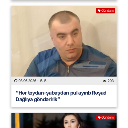
Gündəm
08.06.2026
- 16:15
203
“Hər toydan-şabaşdan pul ayırıb Rəşad
Dağlıya göndəririk”
Gündəm