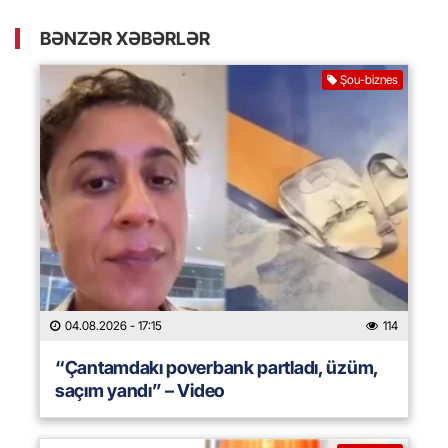
BƏNZƏR XƏBƏRLƏR
Şou-biznes
04.08.2026
- 17:15
114
“Çantamdakı poverbank partladı, üzüm,
saçım yandı” – Video