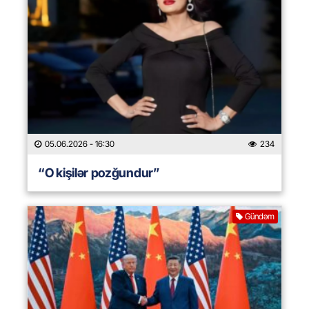
05.06.2026
- 16:30
234
“O kişilər pozğundur”
Gündəm