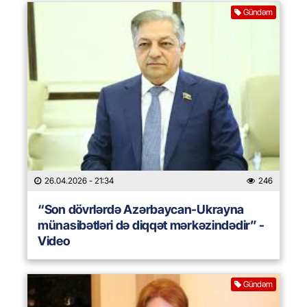
Gündəm
26.04.2026
- 21:34
246
“Son dövrlərdə Azərbaycan-Ukrayna
münasibətləri də diqqət mərkəzindədir” -
Video
Gündəm