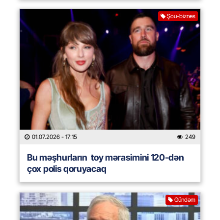
Şou-biznes
01.07.2026
- 17:15
249
Bu məşhurların toy mərasimini 120-dən
çox polis qoruyacaq
Gündəm