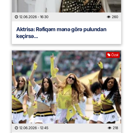
12.06.2026
- 16:30
260
Aktrisa: Rəfiqəm mənə görə pulundan
keçirsə…
Özəl
12.06.2026
- 12:45
218