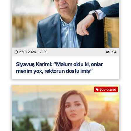
27.07.2026
- 18:30
194
Siyavuş Kərimi: “Məlum oldu ki, onlar
mənim yox, rektorun dostu imiş”
Şou-biznes