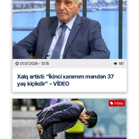
01.07.2026
- 13:15
141
Xalq artisti: “İkinci xanımım məndən 37
yaş kiçikdir” – VİDEO
Video