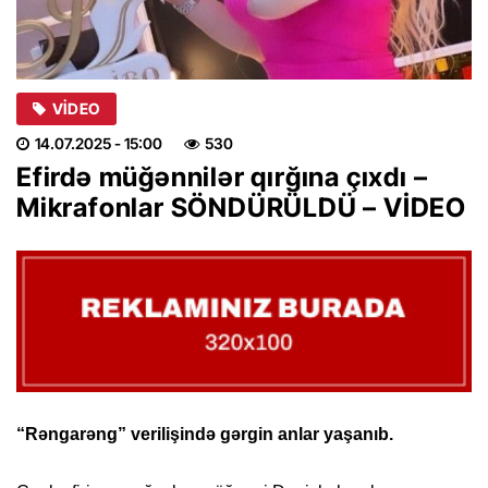
VIDEO
14.07.2025
- 15:00
530
Efirdə müğənnilər qırğına çıxdı –
Mikrafonlar SÖNDÜRÜLDÜ – VİDEO
“Rəngarəng” verilişində gərgin anlar yaşanıb.