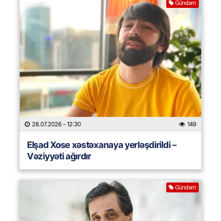
Gündəm
28.07.2026
- 12:30
149
Elşad Xose xəstəxanaya yerləşdirildi –
Vəziyyəti ağırdır
Gündəm