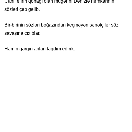
Canlı efirin qonağı olan müğənni Dənizlə həmkarının
sözləri çəp gəlib.
Bir-birinin sözləri boğazından keçməyən sənətçilər söz
savaşına çıxıblar.
Həmin gərgin anları təqdim edirik: