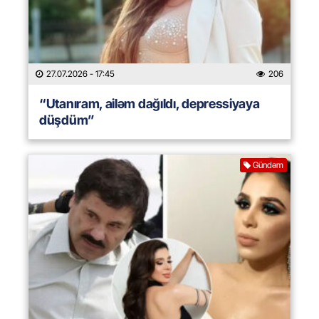
27.07.2026
- 17:45
206
“Utanıram, ailəm dağıldı, depressiyaya
düşdüm”
Gündəm