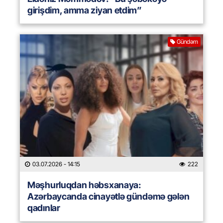
girişdim, amma ziyan etdim”
Gündəm
03.07.2026
- 14:15
222
Məşhurluqdan həbsxanaya:
Azərbaycanda cinayətlə gündəmə gələn
qadınlar