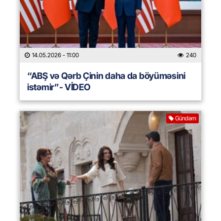
14.05.2026
- 11:00
240
“ABŞ və Qərb Çinin daha da böyüməsini
istəmir”- VİDEO
Gündəm