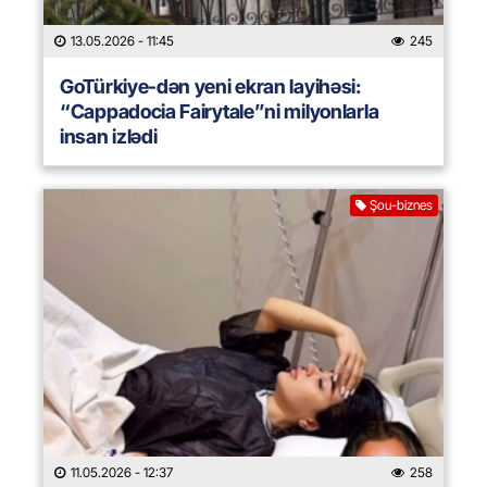
13.05.2026
- 11:45
245
GoTürkiye-dən yeni ekran layihəsi:
“Cappadocia Fairytale”ni milyonlarla
insan izlədi
Şou-biznes
11.05.2026
- 12:37
258