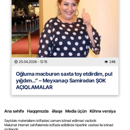
25.04.2026
- 12:15
248
Oğluma məcburən saxta toy etdirdim, pul
yığdım…” – Meyxanaçı Samirədən ŞOK
AÇIQLAMALAR
Ana səhifə
Haqqımızda
Əlaqə
Media üçün
Köhnə versiya
Saytdakı materialların istifadəsi zamanı istinad edilməsi vacibdir.
Məlumat internet səhifələrində istifadə edildikdə hiperlink vasitəsi ilə istinad
mütləqdir.