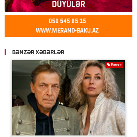
BƏNZƏR XƏBƏRLƏR
Banner