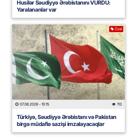
Husilər Səudiyyə Ərəbistanını VURDU:
Yaralananlar var
Özəl
07.08.2026
- 10:15
113
Türkiyə, Səudiyyə Ərəbistanı və Pakistan
birgə müdafiə sazişi imzalayacaqlar