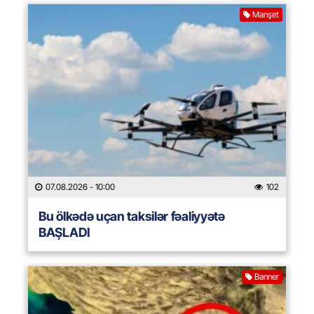
Manşet
07.08.2026
- 10:00
102
Bu ölkədə uçan taksilər fəaliyyətə
BAŞLADI
Banner