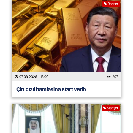
Banner
07.08.2026
- 17:00
297
Çin qızıl həmləsinə start verib
Manşet