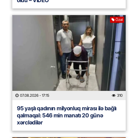
öldü – VİDEO
Özəl
07.08.2026
- 17:15
310
95 yaşlı qadının milyonluq mirası ilə bağlı
qalmaqal: 546 min manatı 20 günə
xərclədilər