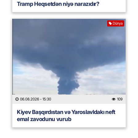
Tramp Heqsetdən niyə narazıdır?
Dünya
06.08.2026
- 15:30
109
Kiyev Başqırdıstan və Yaroslavldakı neft
emal zavodunu vurub