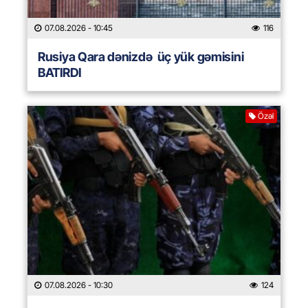
07.08.2026
- 10:45
116
Rusiya Qara dənizdə üç yük gəmisini
BATIRDI
Özəl
07.08.2026
- 10:30
124