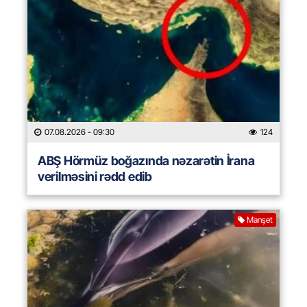
07.08.2026
- 09:30
124
ABŞ Hörmüz boğazında nəzarətin İrana
verilməsini rədd edib
Manşet