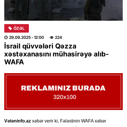
ÖZƏL
29.09.2025
- 12:00
224
İsrail qüvvələri Qəzza
xəstəxanasını mühasirəyə alıb-
WAFA
Vətəninfo.az
xəbər verir ki, Fələstinin WAFA xəbər