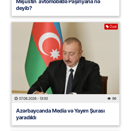
Mişustin avtomobildə Paşinyana nə
deyib?
Özəl
07.08.2026
- 13:00
96
Azərbaycanda Media və Yayım Şurası
yaradıldı