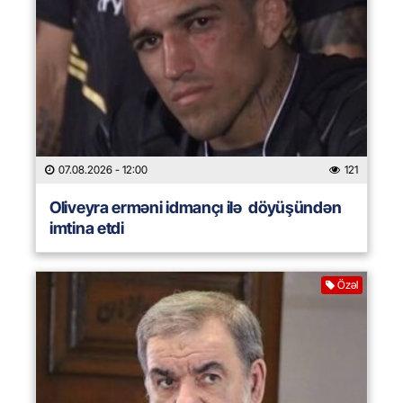
07.08.2026
- 12:00
121
Oliveyra erməni idmançı ilə döyüşündən
imtina etdi
Özəl