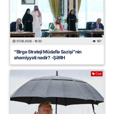
07.08.2026
- 16:30
197
“Birgə Strateji Müdafiə Sazişi”nin
əhəmiyyəti nədir? -ŞƏRH
Özəl