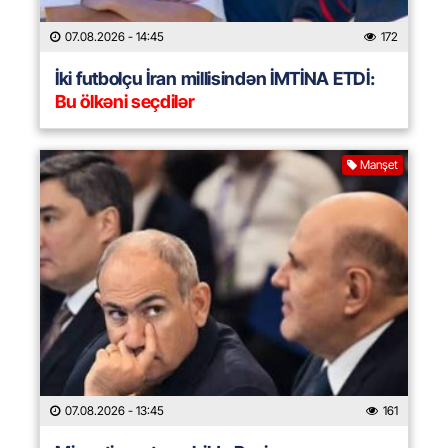
07.08.2026
- 14:45
172
İki futbolçu İran millisindən İMTİNA ETDİ:
Bu ölkəni seçdilər
Manşet
07.08.2026
- 13:45
161