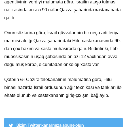
agentliyinin verdiyi məlumata görə, İsrailin atəşə tutması
nəticəsində ən azı 90 nəfər Qəzza şəhərində xəstəxanada
qalıb.
Onun sözlərinə görə, İsrail qüvvələrinin bir neçə artilleriya
mərmisi atdığı Qəzza şəhərindəki Hilu xəstəxanasında 90-
dan çox həkim və xəstə mühasirədə qalır. Bildirilir ki, tibb
müəssisəsinin uşaq şöbəsində ən azı 12 vaxtından əvvəl
doğulmuş körpə, o cümlədən onkoloji xəstə var.
Qətərin Əl-Cəzirə telekanalının məlumatına görə, Hilu
binası hazırda İsrail ordusunun ağır texnikası və tankları ilə
əhatə olunub və xəstəxananın giriş-çıxışını bağlayıb.
Bizim Twitter kanalımıza abunə olun