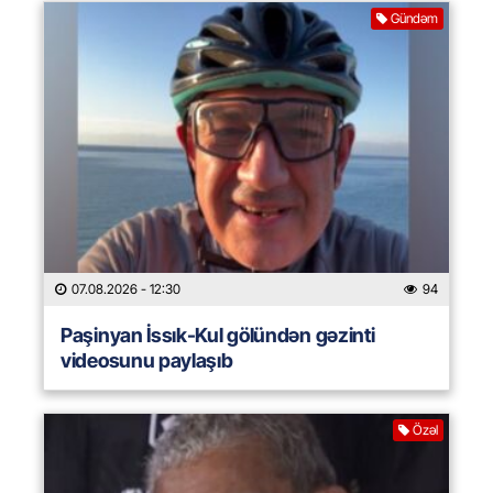
Gündəm
07.08.2026
- 12:30
94
Paşinyan İssık-Kul gölündən gəzinti
videosunu paylaşıb
Özəl