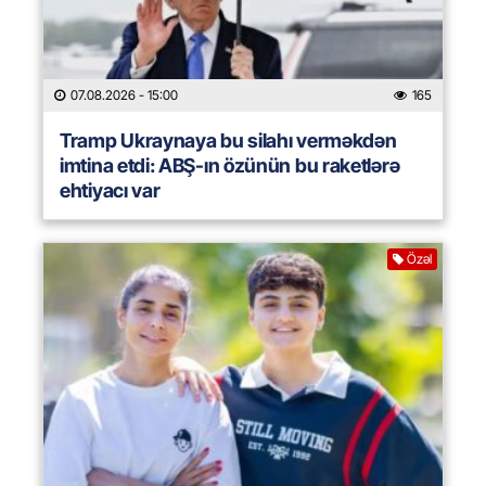
07.08.2026
- 15:00
165
Tramp Ukraynaya bu silahı verməkdən
imtina etdi: ABŞ-ın özünün bu raketlərə
ehtiyacı var
Özəl