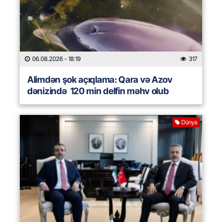
06.08.2026
- 18:19
317
Alimdən şok açıqlama: Qara və Azov
dənizində 120 min delfin məhv olub
Dünya