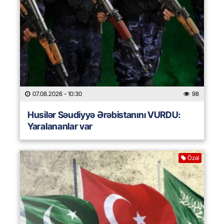
07.08.2026
- 10:30
98
Husilər Səudiyyə Ərəbistanını VURDU:
Yaralananlar var
Özəl