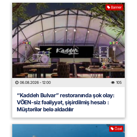
Banner
06.08.2026
- 12:00
105
“Kaddeh Bulvar” restoranında şok olay:
VÖEN-siz fəaliyyət, şişirdilmiş hesab :
Müştərilər belə aldadılır
Özəl