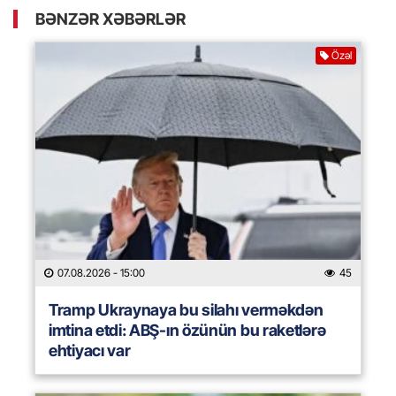
BƏNZƏR XƏBƏRLƏR
Özəl
07.08.2026
- 15:00
45
Tramp Ukraynaya bu silahı verməkdən
imtina etdi: ABŞ-ın özünün bu raketlərə
ehtiyacı var