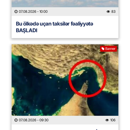
07.08.2026
- 10:00
83
Bu ölkədə uçan taksilər fəaliyyətə
BAŞLADI
Banner
07.08.2026
- 09:30
106