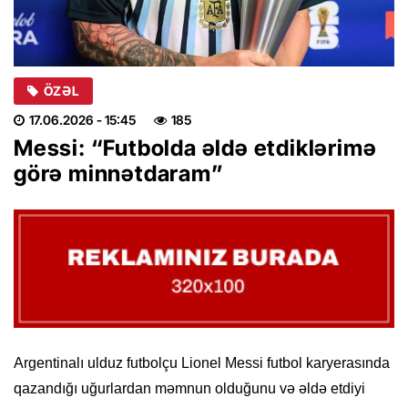
ÖZƏL
17.06.2026
- 15:45
185
Messi: “Futbolda əldə etdiklərimə
görə minnətdaram”
Argentinalı ulduz futbolçu Lionel Messi futbol karyerasında
qazandığı uğurlardan məmnun olduğunu və əldə etdiyi