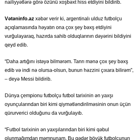
nailiyyətlərə görə özünü xoşbəxt hiss etdiyini bildirib.
Vətəninfo.az
xəbər verir ki, argentinalı ulduz futbolçu
açıqlamasında həyatın ona çox şey bəxş etdiyini
vurğulayaraq, hazırda sahib olduqlarının dəyərini bildiyini
qeyd edib.
“Daha artığını istəyə bilmərəm. Tanrı mənə çox şey bəxş
edib və indi nə olursa-olsun, bunun həzzini çıxara bilirəm”,
– deyə Messi bildirib.
Dünya çempionu futbolçu futbol tarixinin ən yaxşı
oyunçularından biri kimi qiymətləndirilməsinin onun üçün
qürurverici olduğunu da vurğulayıb.
“Futbol tarixinin ən yaxşılarından biri kimi qəbul
olunmağımdan məmnunam. Bu qədər böyük futbolçunun