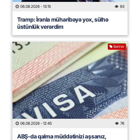
06.08.2026
- 13:15
93
Tramp: İranla müharibəyə yox, sülhə
üstünlük verərdim
Banner
06.08.2026
- 12:45
76
ABŞ-da qalma müddətinizi aşsanız,