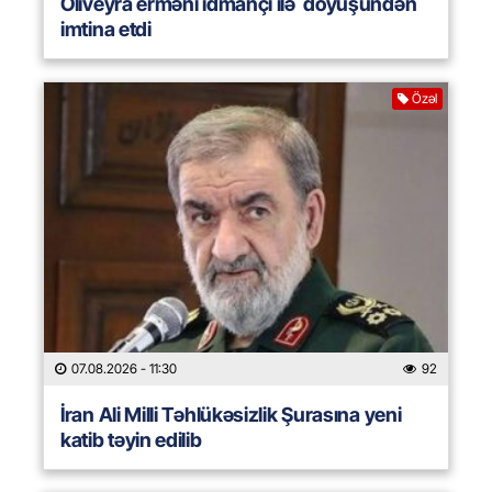
Oliveyra erməni idmançı ilə döyüşündən
imtina etdi
Özəl
07.08.2026
- 11:30
92
İran Ali Milli Təhlükəsizlik Şurasına yeni
katib təyin edilib