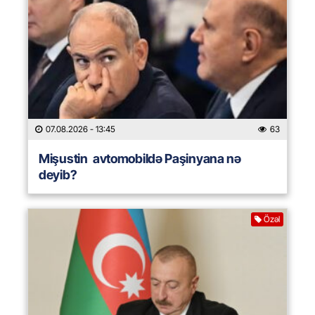
07.08.2026
- 13:45
63
Mişustin avtomobildə Paşinyana nə
deyib?
Özəl