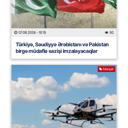
07.08.2026
- 10:15
92
Türkiyə, Səudiyyə Ərəbistanı və Pakistan
birgə müdafiə sazişi imzalayacaqlar
Manşet