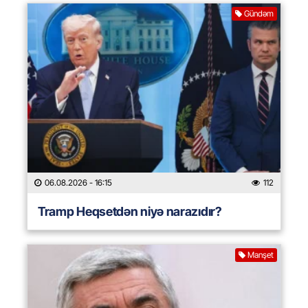
Gündəm
06.08.2026
- 16:15
112
Tramp Heqsetdən niyə narazıdır?
Manşet