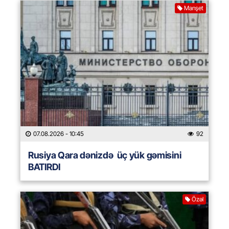
Manşet
07.08.2026
- 10:45
92
Rusiya Qara dənizdə üç yük gəmisini
BATIRDI
Özəl