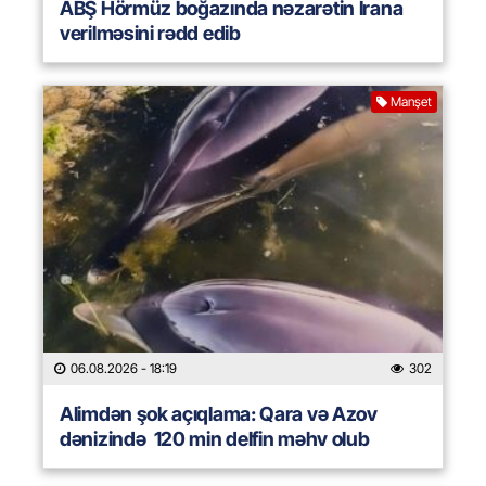
ABŞ Hörmüz boğazında nəzarətin İrana
verilməsini rədd edib
Manşet
06.08.2026
- 18:19
302
Alimdən şok açıqlama: Qara və Azov
dənizində 120 min delfin məhv olub