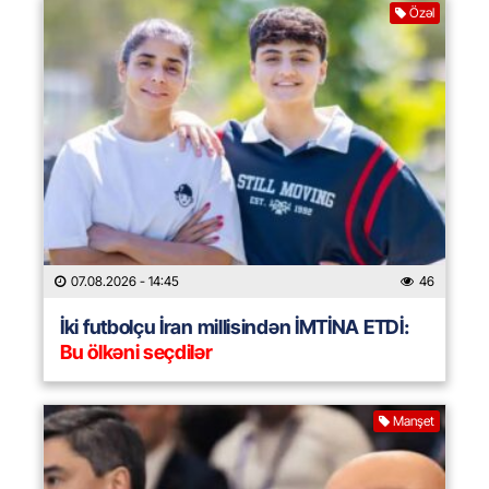
Özəl
07.08.2026
- 14:45
46
İki futbolçu İran millisindən İMTİNA ETDİ:
Bu ölkəni seçdilər
Manşet