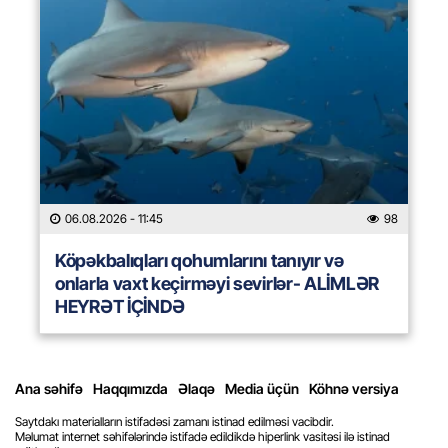
06.08.2026
- 11:45
98
Köpəkbalıqları qohumlarını tanıyır və
onlarla vaxt keçirməyi sevirlər- ALİMLƏR
HEYRƏT İÇİNDƏ
Ana səhifə
Haqqımızda
Əlaqə
Media üçün
Köhnə versiya
Saytdakı materialların istifadəsi zamanı istinad edilməsi vacibdir.
Məlumat internet səhifələrində istifadə edildikdə hiperlink vasitəsi ilə istinad