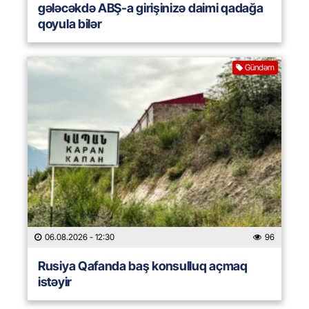
gələcəkdə ABŞ-a girişinizə daimi qadağa
qoyula bilər
Gündəm
06.08.2026
- 12:30
96
Rusiya Qafanda baş konsulluq açmaq
istəyir