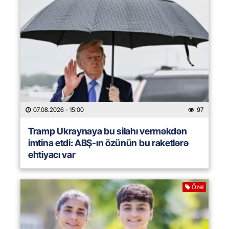
07.08.2026
- 15:00
97
Tramp Ukraynaya bu silahı verməkdən
imtina etdi: ABŞ-ın özünün bu raketlərə
ehtiyacı var
Özəl