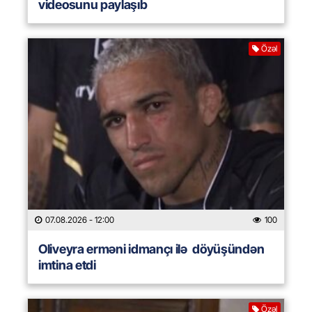
videosunu paylaşıb
Özəl
07.08.2026
- 12:00
100
Oliveyra erməni idmançı ilə döyüşündən
imtina etdi
Özəl