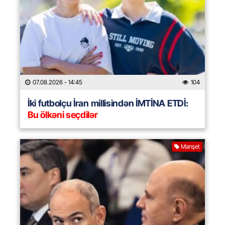
07.08.2026
- 14:45
104
İki futbolçu İran millisindən İMTİNA ETDİ:
Bu ölkəni seçdilər
Manşet