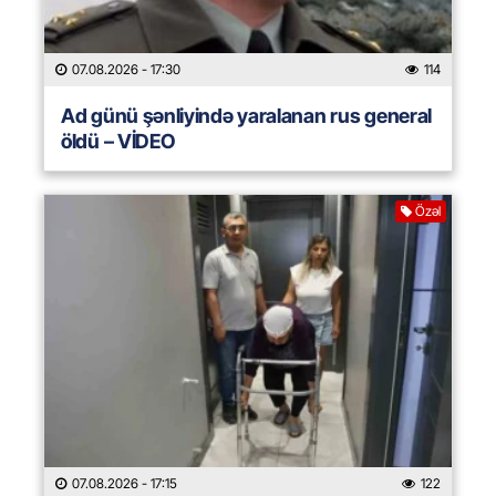
07.08.2026
- 17:30
114
Ad günü şənliyində yaralanan rus general
öldü – VİDEO
Özəl
07.08.2026
- 17:15
122