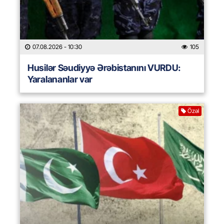
07.08.2026
- 10:30
105
Husilər Səudiyyə Ərəbistanını VURDU:
Yaralananlar var
Özəl