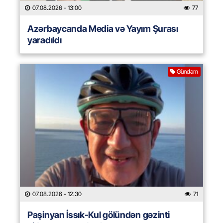
07.08.2026
- 13:00
77
Azərbaycanda Media və Yayım Şurası
yaradıldı
Gündəm
07.08.2026
- 12:30
71
Paşinyan İssık-Kul gölündən gəzinti