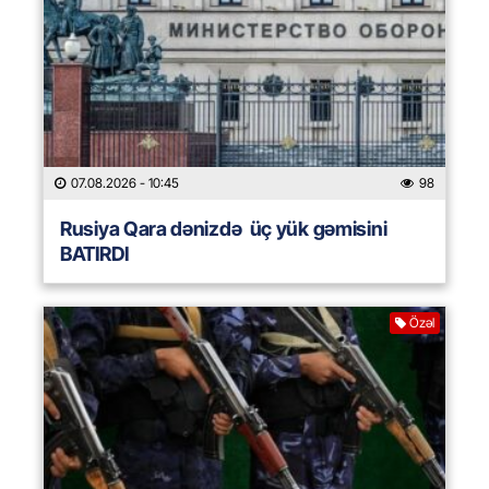
07.08.2026
- 10:45
98
Rusiya Qara dənizdə üç yük gəmisini
BATIRDI
Özəl