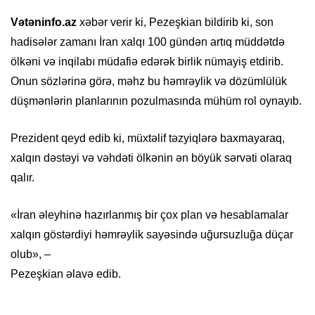
Vətəninfo.az
xəbər verir ki, Pezeşkian bildirib ki, son
hadisələr zamanı İran xalqı 100 gündən artıq müddətdə
ölkəni və inqilabı müdafiə edərək birlik nümayiş etdirib.
Onun sözlərinə görə, məhz bu həmrəylik və dözümlülük
düşmənlərin planlarının pozulmasında mühüm rol oynayıb.
Prezident qeyd edib ki, müxtəlif təzyiqlərə baxmayaraq,
xalqın dəstəyi və vəhdəti ölkənin ən böyük sərvəti olaraq
qalır.
«İran əleyhinə hazırlanmış bir çox plan və hesablamalar
xalqın göstərdiyi həmrəylik sayəsində uğursuzluğa düçar
olub», –
Pezeşkian əlavə edib.