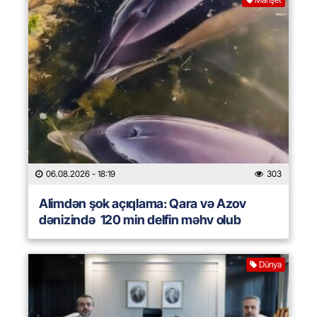
06.08.2026
- 18:19
303
Alimdən şok açıqlama: Qara və Azov
dənizində 120 min delfin məhv olub
Dünya