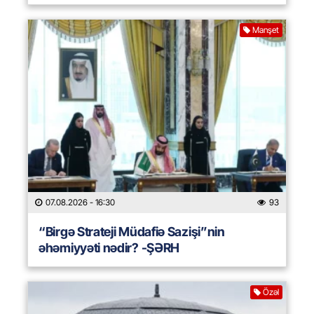
Manşet
07.08.2026
- 16:30
93
“Birgə Strateji Müdafiə Sazişi”nin
əhəmiyyəti nədir? -ŞƏRH
Özəl