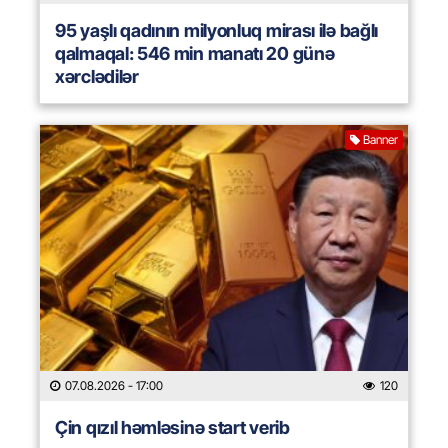
95 yaşlı qadının milyonluq mirası ilə bağlı
qalmaqal: 546 min manatı 20 günə
xərclədilər
Banner
07.08.2026
- 17:00
120
Çin qızıl həmləsinə start verib