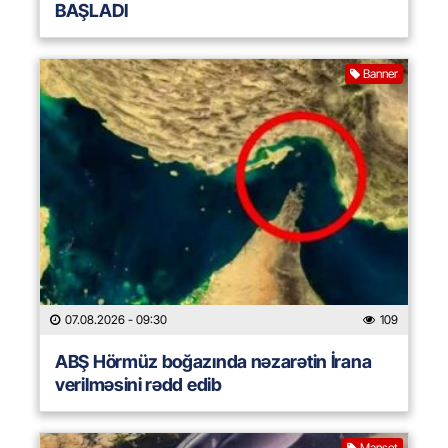
BAŞLADI
Banner
07.08.2026
- 09:30
109
ABŞ Hörmüz boğazında nəzarətin İrana
verilməsini rədd edib
Manşet