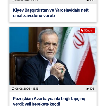
06.08.2026
- 15:30
100
Kiyev Başqırdıstan və Yaroslavldakı neft
emal zavodunu vurub
Gündəm
06.08.2026
- 15:15
105
Pezeşkian Azərbaycanla bağlı tapşırıq
verdi: vali hərəkətə keçdi