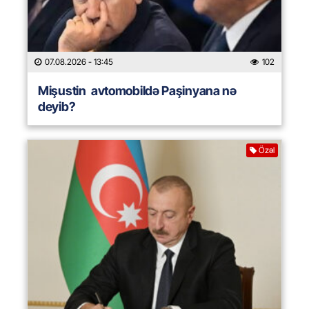
07.08.2026
- 13:45
102
Mişustin avtomobildə Paşinyana nə
deyib?
Özəl