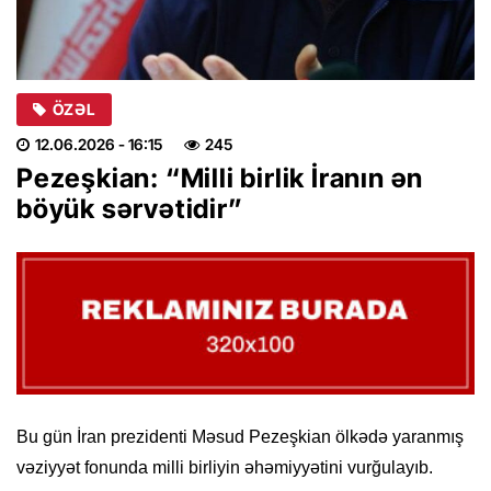
ÖZƏL
12.06.2026
- 16:15
245
Pezeşkian: “Milli birlik İranın ən
böyük sərvətidir”
Bu gün İran prezidenti Məsud Pezeşkian ölkədə yaranmış
vəziyyət fonunda milli birliyin əhəmiyyətini vurğulayıb.