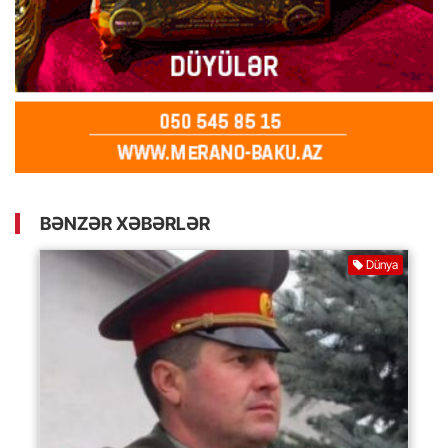
BƏNZƏR XƏBƏRLƏR
Dünya