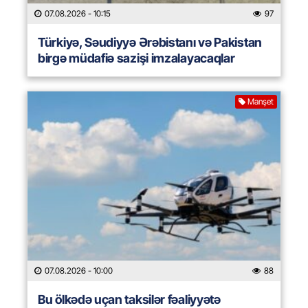
07.08.2026
- 10:15
97
Türkiyə, Səudiyyə Ərəbistanı və Pakistan
birgə müdafiə sazişi imzalayacaqlar
Manşet
07.08.2026
- 10:00
88
Bu ölkədə uçan taksilər fəaliyyətə