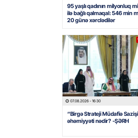
95 yaşlı qadının milyonluq mi
ilə bağlı qalmaqal: 546 min 
20 günə xərclədilər
07.08.2026
- 16:30
“Birgə Strateji Müdafiə Saziş
əhəmiyyəti nədir? -ŞƏRH