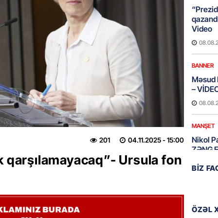
“Prezid
qazandı
Video
08.08.
BANNER
Məsud P
– VİDE
08.08.
MANŞET
Nikol P
201
04.11.2025
- 15:00
ZƏNG E
k qarşılamayacaq”- Ursula fon
08.08.
BIZ F
ÖLKƏ
Xocavə
ÖZƏL 
08.08.