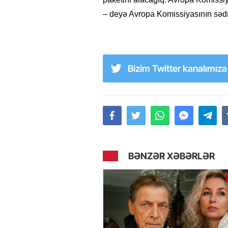
– deyə Avropa Komissiyasının sədr
Bizim Twitter kanalımız
BƏNZƏR XƏBƏRLƏR