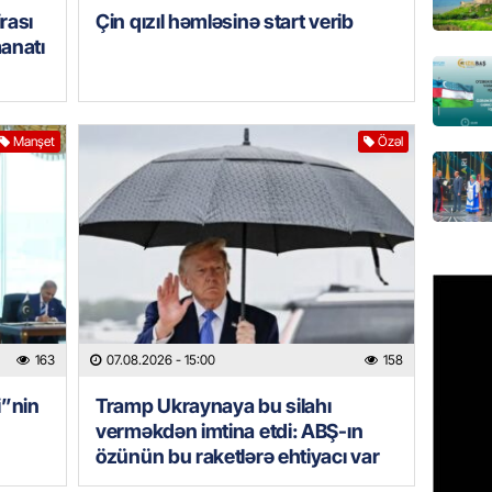
rası
Çin qızıl həmləsinə start verib
Çin qız
manatı
07.08.
GÜNDƏM
Ülviyyə
Manşet
Özəl
07.08.
MANŞET
“Birgə 
əhəmiy
07.08.
İDMAN
163
07.08.2026
- 15:00
158
Albani
i”nin
Tramp Ukraynaya bu silahı
“Liverp
verməkdən imtina etdi: ABŞ-ın
07.08.
özünün bu raketlərə ehtiyacı var