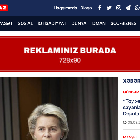
Haqqımızda
Əlaqə
YASƏT
SOSIAL
İQTISADIYYAT
DÜNYA
İDMAN
ŞOU-BIZNES
XƏBƏR
GÜNDƏM
“Toy xər
sayanl
Deputa
08.08.
MANŞET