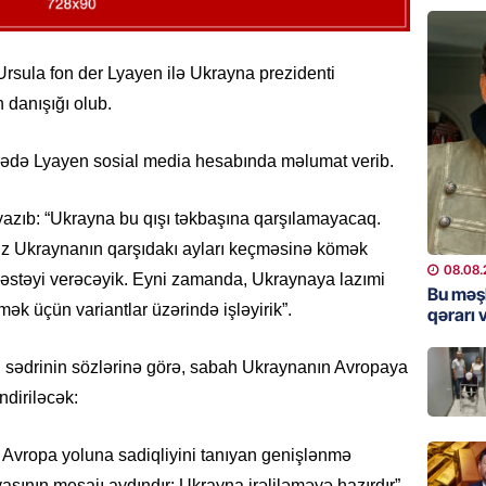
GÜNDƏM
“Erməni
rsula fon der Lyayen ilə Ukrayna prezidenti
qədər d
 danışığı olub.
08.08.
arədə Lyayen sosial media hesabında məlumat verib.
ŞOU-BIZ
“Qızımı
yazıb: “Ukrayna bu qışı təkbaşına qarşılamayacaq.
xərcləy
. Biz Ukraynanın qarşıdakı ayları keçməsinə kömək
08.08.
08.08.
dəstəyi verəcəyik. Eyni zamanda, Ukraynaya lazımi
Bu məş
ək üçün variantlar üzərində işləyirik”.
GÜNDƏM
qərarı v
18 il s
regiond
 sədrinin sözlərinə görə, sabah Ukraynanın Avropaya
08.08.
ndiriləcək:
MANŞET
 Avropa yoluna sadiqliyini tanıyan genişlənmə
17 yaşl
asının mesajı aydındır: Ukrayna irəliləməyə hazırdır”,