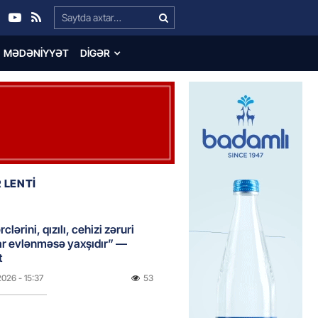
Search…
MƏDƏNIYYƏT
DIGƏR
 LENTİ
clərini, qızılı, cehizi zəruri
ar evlənməsə yaxşıdır” —
t
2026
- 15:37
53