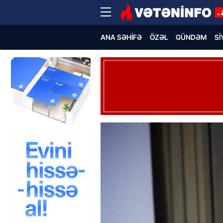
ANA SƏHIFƏ
ÖZƏL
GÜNDƏM
SI