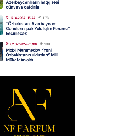
Azərbaycanlıların haqq səsi
ıl həmləsinə start verib
dünyaya çatdırılır
2026
- 17:00
262
14.10.2024
- 15:44
1173
“Özbəkistan-Azərbaycan:
Gənclərin İpək Yolu İqlim Forumu”
keçiriləcək
 İlyasova fəhləyə borclu qalıb?
02.02.2024
- 13:00
1761
2026
- 16:45
258
Mobil Məmmədov “Yeni
Özbəkistanın ulduzları” Milli
Mükafatın aldı
Strateji Müdafiə Sazişi”nin
yəti nədir? -ŞƏRH
2026
- 16:30
163
ya klubuna keçən Kamil
ul”da oynamaq istəyir
2026
- 16:15
249