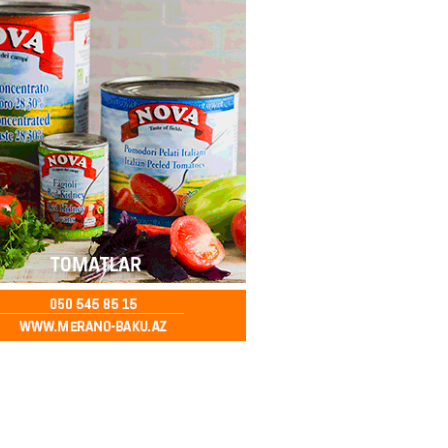
imzalanıb
2026
- 15:15
147
Ukraynaya bu silahı verməkdən
etdi: ABŞ-ın özünün bu raketlərə
ı var
2026
- 15:00
158
bolçu İran millisindən İMTİNA
u ölkəni seçdilər
2026
- 14:45
160
canda sabah 39 dərəcə isti
2026
- 14:30
154