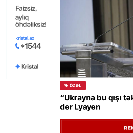
ÖZƏL
“Ukrayna bu qışı tə
der Lyayen