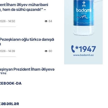
ent İlham Əliyev müharibəni
, həm də sülhü qazandı!” –
2026
- 14:50
64
ezeşkianın oğlu türkcə danışdı
O
2026
- 14:39
60
aşinyan Prezident İlham Əliyevə
TDİ
2026
- 12:59
115
ACEBOOK-DA
nddə traktor minaya düşdü
XƏBƏRLƏR
2026
- 12:09
99