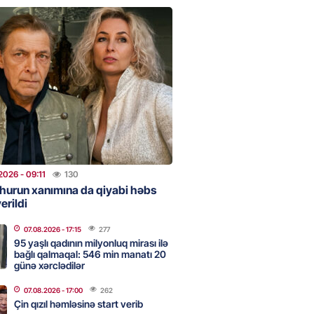
stan ötən il avqustun 8-nə
alanda idi”
2026
- 10:49
114
NES
n pullarını başqa qadınlara
ir”
2026
- 10:47
86
2026
- 09:11
130
hurun xanımına da qiyabi həbs
erildi
onra 08.08.08: Gürcüstan və
07.08.2026
- 17:15
277
a nə dəyişdi?
95 yaşlı qadının milyonluq mirası ilə
bağlı qalmaqal: 546 min manatı 20
2026
- 10:22
252
günə xərclədilər
07.08.2026
- 17:00
262
Çin qızıl həmləsinə start verib
ı qızın nişanında mediaya hücum