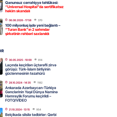
2026
- 18:00
156
Qanunsuz cərrahiyyə təhlükəsi:
“Universal Hospital”da sertifikatsız
həkim skandalı
idmətə görə rüşvət alan vəzifəli
06.08.2026
- 17:58
370
100 milyonluq işdə yeni bağlantı –
rin məhkəməsi BAŞLAYIR
“Turan Bank”ın 2 səhmdar
2026
şirkətinin rəhbəri saxlanıldı
- 17:45
158
OR
 şənliyində yaralanan rus
 öldü – VİDEO
30.05.2025
- 10:00
814
Laçında keçirilən üçtərəfli zirvə
2026
- 17:30
272
görüşü: Türk-İslam birliyinin
güclənməsinin təzahürü
28.10.2024
- 14:35
1182
ı qadının milyonluq mirası ilə
Ankarada Azərbaycan-Türkiyə
almaqal: 546 min manatı 20
Gənclərinin Yaşıl Dünya Naminə
rclədilər
Həmrəylik Forumu keçirildi –
FOTO/VİDEO
2026
- 17:15
277
21.10.2024
- 13:15
954
Belçikada silsilə tədbirlər: Qərbi