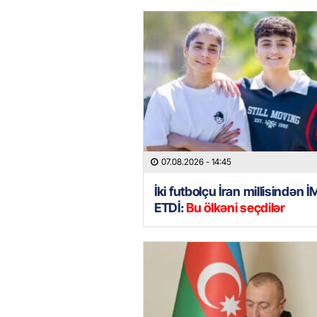
07.08.2026
- 14:45
İki futbolçu İran millisindən 
ETDİ:
Bu ölkəni seçdilər