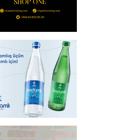
 qadın qətlə yetirildi – Şübhəli
 oğludur
2026
- 16:00
241
də 37,6 milyon, Rusiyada 16,7
– Azərbaycanlıların yemək
i
2026
- 15:45
166
yada yeni səfirimiz kimdir? –
2026
- 15:30
169
, Səudiyyə Ərəbistanı və
an arasında Məkkə müdafiə