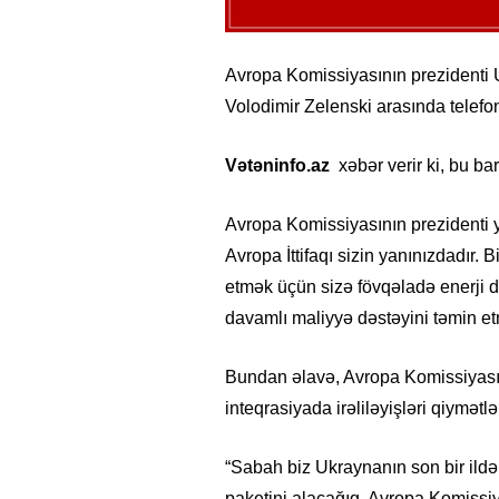
Avropa Komissiyasının prezidenti U
Volodimir Zelenski arasında telefon
Vətəninfo.az
xəbər verir ki, bu b
Avropa Komissiyasının prezidenti 
Avropa İttifaqı sizin yanınızdadır
etmək üçün sizə fövqəladə enerji 
davamlı maliyyə dəstəyini təmin etm
Bundan əlavə, Avropa Komissiyası
inteqrasiyada irəliləyişləri qiymətlə
“Sabah biz Ukraynanın son bir ildə
paketini alacağıq. Avropa Komissiy