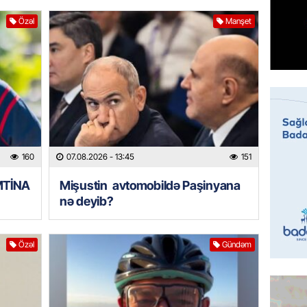
HADISƏ
Tovuzda
Özəl
Manşet
qardaşı
07.08.
GÜNDƏM
Türkiyə
milyon 
xərclər
07.08.
160
07.08.2026
- 13:45
151
İMTİNA
Mişustin avtomobildə Paşinyana
GÜNDƏM
nə deyib?
Malayzi
Dosye
07.08.
Özəl
Gündəm
MANŞET
Türkiyə
Pakist