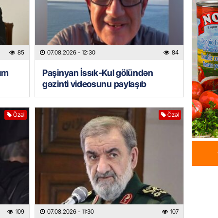
sazişi 
07.08.
ÖZƏL
85
07.08.2026
- 12:30
84
Tramp 
imtina 
ım
Paşinyan İssık-Kul gölündən
ehtiyac
gəzinti videosunu paylaşıb
07.08.
ÖZƏL
Özəl
Özəl
İki fut
ETDİ:
B
07.08.
GÜNDƏM
Azərbay
olacaq
109
07.08.2026
- 11:30
107
07.08.