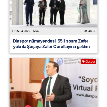
25.04.2022
- 17:42
4635
Diaspor nümayəndəsi: 55 il sonra Zəfər
yolu ilə Şuşaya Zəfər Qurultayına gəldim
Diaspor