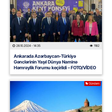
28.10.2024
- 14:35
1182
Ankarada Azərbaycan-Türkiyə
Gənclərinin Yaşıl Dünya Naminə
Həmrəylik Forumu keçirildi – FOTO/VİDEO
Gündəm