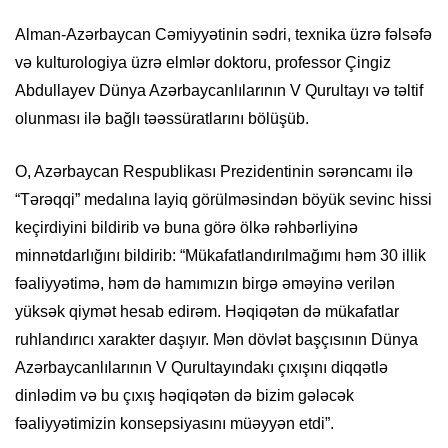
Alman-Azərbaycan Cəmiyyətinin sədri, texnika üzrə fəlsəfə
və kulturologiya üzrə elmlər doktoru, professor Çingiz
Abdullayev Dünya Azərbaycanlılarının V Qurultayı və təltif
olunması ilə bağlı təəssüratlarını bölüşüb.
O, Azərbaycan Respublikası Prezidentinin sərəncamı ilə
“Tərəqqi” medalına layiq görülməsindən böyük sevinc hissi
keçirdiyini bildirib və buna görə ölkə rəhbərliyinə
minnətdarlığını bildirib: “Mükafatlandırılmağımı həm 30 illik
fəaliyyətimə, həm də hamımızın birgə əməyinə verilən
yüksək qiymət hesab edirəm. Həqiqətən də mükafatlar
ruhlandırıcı xarakter daşıyır. Mən dövlət başçısının Dünya
Azərbaycanlılarının V Qurultayındakı çıxışını diqqətlə
dinlədim və bu çıxış həqiqətən də bizim gələcək
fəaliyyətimizin konsepsiyasını müəyyən etdi”.