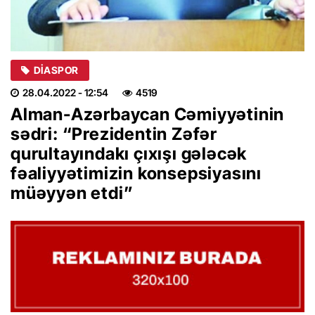
DIASPOR
28.04.2022
- 12:54
4519
Alman-Azərbaycan Cəmiyyətinin
sədri: “Prezidentin Zəfər
qurultayındakı çıxışı gələcək
fəaliyyətimizin konsepsiyasını
müəyyən etdi”