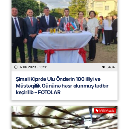
07.06.2023
- 13:56
3404
Şimali Kiprdə Ulu Öndərin 100 illiyi və
Müstəqillik Gününə həsr olunmuş tədbir
keçirilib – FOTOLAR
Milli Məclis