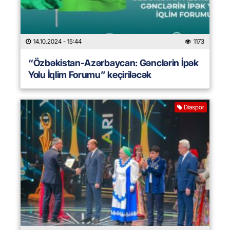
14.10.2024
- 15:44
1173
“Özbəkistan-Azərbaycan: Gənclərin İpək
Yolu İqlim Forumu” keçiriləcək
Diaspor