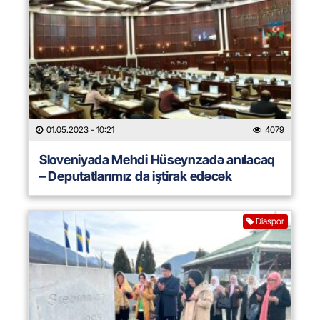
01.05.2023
- 10:21
4079
Sloveniyada Mehdi Hüseynzadə anılacaq
– Deputatlarımız da iştirak edəcək
Diaspor