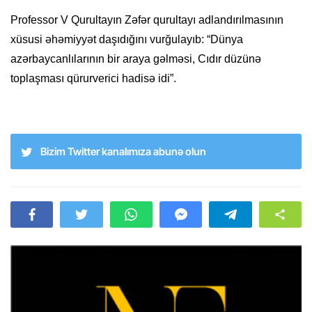
Professor V Qurultayın Zəfər qurultayı adlandırılmasının
xüsusi əhəmiyyət daşıdığını vurğulayıb: “Dünya
azərbaycanlılarının bir araya gəlməsi, Cıdır düzünə
toplaşması qürurverici hadisə idi”.
Bizim Twitter kanalımıza abunə olun