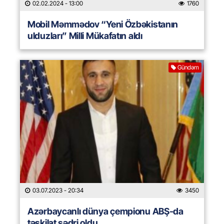
02.02.2024
- 13:00
1760
Mobil Məmmədov “Yeni Özbəkistanın
ulduzları” Milli Mükafatın aldı
Gündəm
03.07.2023
- 20:34
3450
Azərbaycanlı dünya çempionu ABŞ-da
təşkilat sədri oldu