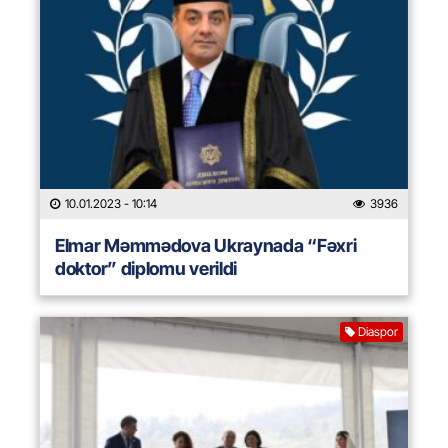
10.01.2023
- 10:14
3936
Elmar Məmmədova Ukraynada “Fəxri
doktor” diplomu verildi
Diaspor