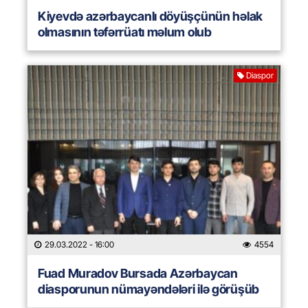
Kiyevdə azərbaycanlı döyüşçünün həlak
olmasının təfərrüatı məlum olub
Diaspor
29.03.2022
- 16:00
4554
Fuad Muradov Bursada Azərbaycan
diasporunun nümayəndələri ilə görüşüb