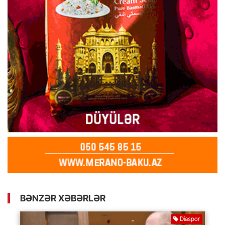
BƏNZƏR XƏBƏRLƏR
Diaspor