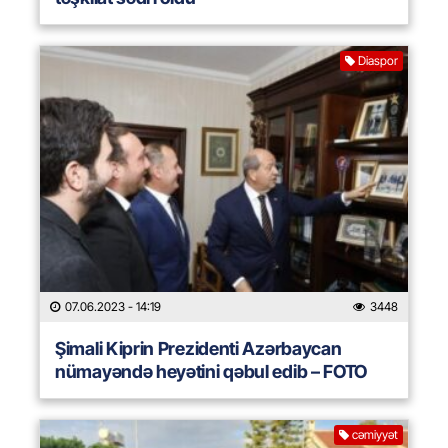
Diaspor
07.06.2023
- 14:19
3448
Şimali Kiprin Prezidenti Azərbaycan
nümayəndə heyətini qəbul edib – FOTO
cəmiyyət