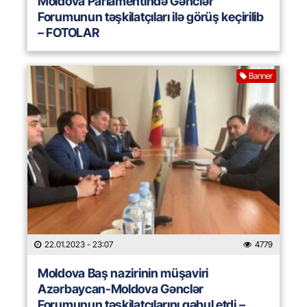
Moldova Parlamentində Gənclər
Forumunun təşkilatçıları ilə görüş keçirilib
– FOTOLAR
Banner
22.01.2023
- 23:07
4779
Moldova Baş nazirinin müşaviri
Azərbaycan-Moldova Gənclər
Forumunun təşkilatçılarını qəbul etdi –