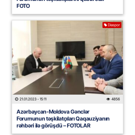
FOTO
Diaspor
21.01.2023
- 15:11
4856
Azərbaycan-Moldova Gənclər
Forumunun təşkilatçıları Qaqauziyanın
rəhbəri ilə görüşdü – FOTOLAR