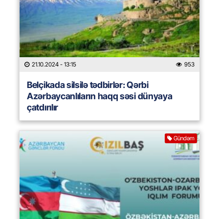
21.10.2024
- 13:15
953
Belçikada silsilə tədbirlər: Qərbi
Azərbaycanlıların haqq səsi dünyaya
çatdırılır
Gündəm