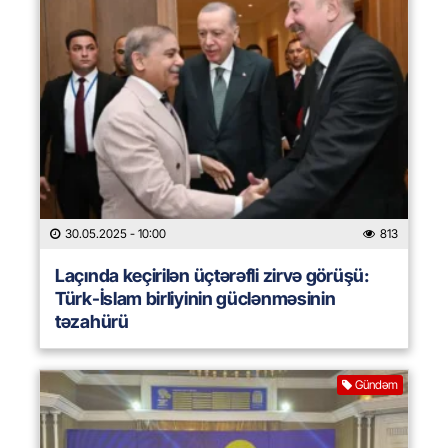
30.05.2025
- 10:00
813
Laçında keçirilən üçtərəfli zirvə görüşü:
Türk-İslam birliyinin güclənməsinin
təzahürü
Gündəm