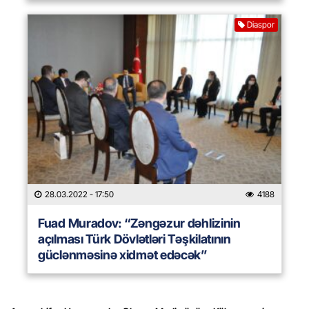
Diaspor
28.03.2022
- 17:50
4188
Fuad Muradov: “Zəngəzur dəhlizinin
açılması Türk Dövlətləri Təşkilatının
güclənməsinə xidmət edəcək”