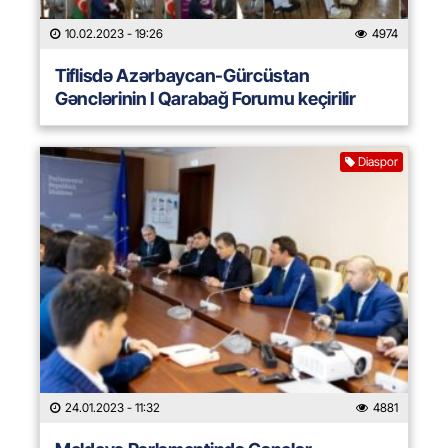
10.02.2023
- 19:26
4974
Tiflisdə Azərbaycan-Gürcüstan
Gənclərinin I Qarabağ Forumu keçirilir
Diaspor
24.01.2023
- 11:32
4881