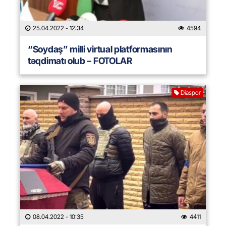
25.04.2022
- 12:34
4594
“Soydaş” milli virtual platformasının
təqdimatı olub – FOTOLAR
Diaspor
08.04.2022
- 10:35
4411