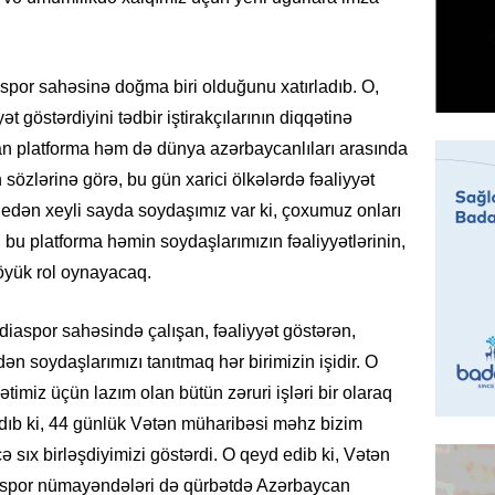
Türkiyə
milyon 
xərclər
spor sahəsinə doğma biri olduğunu xatırladıb. O,
07.08.
t göstərdiyini tədbir iştirakçılarının diqqətinə
GÜNDƏM
ılan platforma həm də dünya azərbaycanlıları arasında
Malayzi
özlərinə görə, bu gün xarici ölkələrdə fəaliyyət
Dosye
l edən xeyli sayda soydaşımız var ki, çoxumuz onları
07.08.
 bu platforma həmin soydaşlarımızın fəaliyyətlərinin,
öyük rol oynayacaq.
MANŞET
Türkiyə
Pakist
iaspor sahəsində çalışan, fəaliyyət göstərən,
sazişi 
dən soydaşlarımızı tanıtmaq hər birimizin işidir. O
07.08.
lətimiz üçün lazım olan bütün zəruri işləri bir olaraq
ladıb ki, 44 günlük Vətən müharibəsi məhz bizim
ÖZƏL
 sıx birləşdiyimizi göstərdi. O qeyd edib ki, Vətən
Tramp 
aspor nümayəndələri də qürbətdə Azərbaycan
imtina 