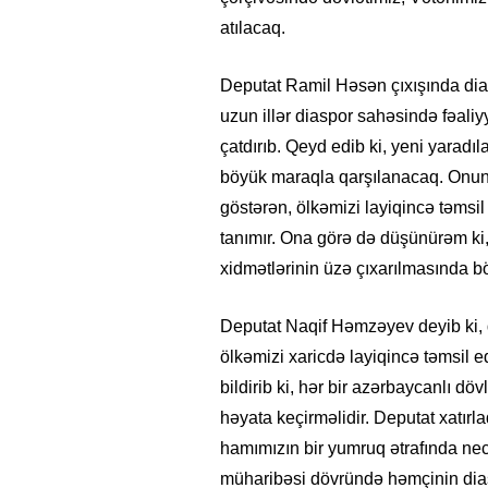
atılacaq.
Deputat Ramil Həsən çıxışında dia
uzun illər diaspor sahəsində fəaliyyə
çatdırıb. Qeyd edib ki, yeni yarad
böyük maraqla qarşılanacaq. Onun s
göstərən, ölkəmizi layiqincə təmsi
tanımır. Ona görə də düşünürəm ki,
xidmətlərinin üzə çıxarılmasında b
Deputat Naqif Həmzəyev deyib ki, d
ölkəmizi xaricdə layiqincə təmsil e
bildirib ki, hər bir azərbaycanlı döv
həyata keçirməlidir. Deputat xatır
hamımızın bir yumruq ətrafında necə
müharibəsi dövründə həmçinin di