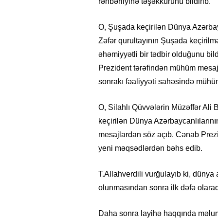
rəhbərliyinə təşəkkürünü bildirib.
O, Şuşada keçirilən Dünya Azərbayc
Zəfər qurultayının Şuşada keçiril
əhəmiyyətli bir tədbir olduğunu bi
Prezident tərəfindən mühüm mesaj
sonrakı fəaliyyəti sahəsində mühüm
O, Silahlı Qüvvələrin Müzəffər Al
keçirilən Dünya Azərbaycanlılarının
mesajlardan söz açıb. Cənab Prezi
yeni məqsədlərdən bəhs edib.
T.Allahverdili vurğulayıb ki, dünya
olunmasından sonra ilk dəfə olaraq
Daha sonra layihə haqqında məlumat