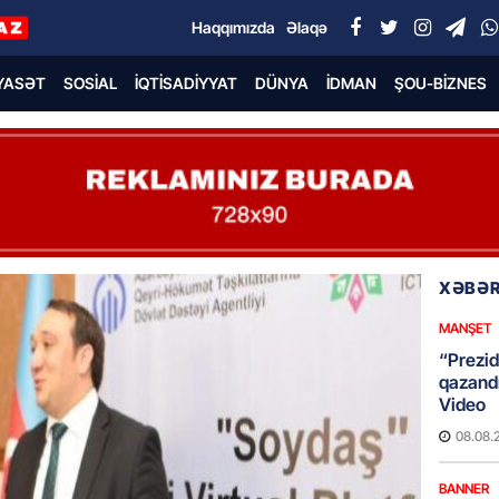
Haqqımızda
Əlaqə
YASƏT
SOSIAL
İQTISADIYYAT
DÜNYA
İDMAN
ŞOU-BIZNES
XƏBƏR
MANŞET
“Prezid
qazandı
Video
08.08.
BANNER