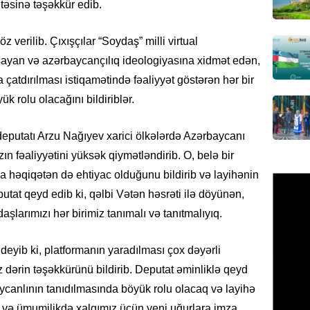
təsinə təşəkkür edib.
07.08.
MANŞET
verilib. Çıxışçılar “Soydaş” milli virtual
“Birgə 
ayan və azərbaycançılıq ideologiyasına xidmət edən,
əhəmiy
çatdırılması istiqamətində fəaliyyət göstərən hər bir
07.08.
 rolu olacağını bildiriblər.
İDMAN
 deputatı Arzu Nağıyev xarici ölkələrdə Azərbaycanı
Albani
ın fəaliyyətini yüksək qiymətləndirib. O, belə bir
“Liverp
a həqiqətən də ehtiyac olduğunu bildirib və layihənin
07.08.
putat qeyd edib ki, qəlbi Vətən həsrəti ilə döyünən,
HADISƏ
şlarımızı hər birimiz tanımalı və tanıtmalıyıq.
Tovuzda
qardaşı
eyib ki, platformanın yaradılması çox dəyərli
07.08.
 dərin təşəkkürünü bildirib. Deputat əminliklə qeyd
aycanlının tanıdılmasında böyük rolu olacaq və layihə
GÜNDƏM
z və ümumilikdə xalqımız üçün yeni uğurlara imza