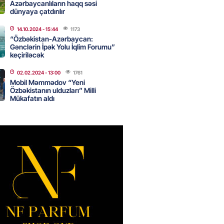
Azərbaycanlıların haqq səsi
2026
- 16:45
252
dünyaya çatdırılır
14.10.2024
- 15:44
1173
“Özbəkistan-Azərbaycan:
Strateji Müdafiə Sazişi”nin
Gənclərin İpək Yolu İqlim Forumu”
yəti nədir? -ŞƏRH
keçiriləcək
2026
- 16:30
157
02.02.2024
- 13:00
1761
Mobil Məmmədov “Yeni
Özbəkistanın ulduzları” Milli
Mükafatın aldı
ya klubuna keçən Kamil
ul”da oynamaq istəyir
2026
- 16:15
243
 qadın qətlə yetirildi – Şübhəli
 oğludur
2026
- 16:00
235