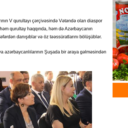
ehtiyac
07.08.
nın V qurultayı çərçivəsində Vətəndə olan diaspor
ÖZƏL
r həm qurultay haqqında, həm də Azərbaycanın
İki fut
fərdən danışıblar və öz təəssüratlarını bölüşüblər.
ETDİ:
B
07.08.
a azərbaycanlılarının Şuşada bir araya gəlməsindən
GÜNDƏM
Azərbay
olacaq
07.08.
REKLAM
Birbank
krediti
07.08.