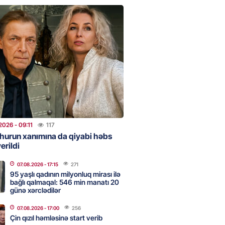
NES
n pullarını başqa qadınlara
ir”
2026
- 10:47
79
onra 08.08.08: Gürcüstan və
a nə dəyişdi?
2026
- 10:22
234
2026
- 09:11
117
hurun xanımına da qiyabi həbs
erildi
ı qızın nişanında mediaya hücum
 — VİDEO
07.08.2026
- 17:15
271
2026
- 09:20
92
95 yaşlı qadının milyonluq mirası ilə
bağlı qalmaqal: 546 min manatı 20
günə xərclədilər
07.08.2026
- 17:00
256
urun xanımına da qiyabi həbs
Çin qızıl həmləsinə start verib
erildi