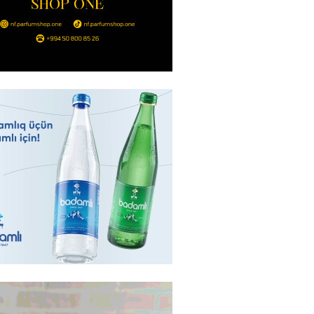
də 37,6 milyon, Rusiyada 16,7
– Azərbaycanlıların yemək
i
2026
- 15:45
165
yada yeni səfirimiz kimdir? –
2026
- 15:30
168
, Səudiyyə Ərəbistanı və
an arasında Məkkə müdafiə
imzalanıb
2026
- 15:15
146
Ukraynaya bu silahı verməkdən
etdi: ABŞ-ın özünün bu raketlərə