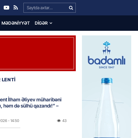
Search…
MƏDƏNIYYƏT
DIGƏR
 LENTİ
ent İlham Əliyev müharibəni
, həm də sülhü qazandı!” –
2026
- 14:50
43