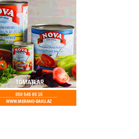
ı var
2026
- 15:00
156
bolçu İran millisindən İMTİNA
u ölkəni seçdilər
2026
- 14:45
159
canda sabah 39 dərəcə isti
2026
- 14:30
153
 Biznes-dən mikro biznes
nə 5%-dək endirim
2026
- 14:28
153