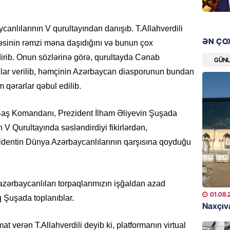
08.08.
anlılarının V qurultayından danışıb. T.Allahverdili
GÜNDƏM
ƏN ÇO
məsinin rəmzi məna daşıdığını və bunun çox
Qanuns
ldirib. Onun sözlərinə görə, qurultayda Cənab
“Univer
GÜN
həkim 
lar verilib, həmçinin Azərbaycan diasporunun bundan
07.08.
 qərarlar qəbul edilib.
MANŞET
i Baş Komandanı, Prezident İlham Əliyevin Şuşada
AAYDA-
 V Qurultayında səsləndirdiyi fikirlərdən,
şikayət
dentin Dünya Azərbaycanlılarının qarşısına qoyduğu
işıq?
07.08.
GÜNDƏM
 azərbaycanlıları torpaqlarımızın işğaldan azad
01.08.
Hərbi x
 Şuşada toplanıblar.
Naxçıva
şəxslə
07.08.
 verən T.Allahverdili deyib ki, platformanın virtual