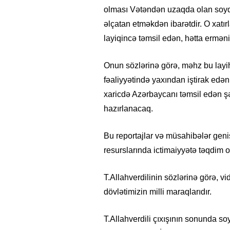
olması Vətəndən uzaqda olan soyda
əlçatan etməkdən ibarətdir. O xatı
layiqincə təmsil edən, hətta ermə
Onun sözlərinə görə, məhz bu layi
fəaliyyətində yaxından iştirak ed
xaricdə Azərbaycanı təmsil edən ş
hazırlanacaq.
Bu reportajlar və müsahibələr geniş
resurslarında ictimaiyyətə təqdim 
T.Allahverdilinin sözlərinə görə, v
dövlətimizin milli maraqlarıdır.
T.Allahverdili çıxışının sonunda so