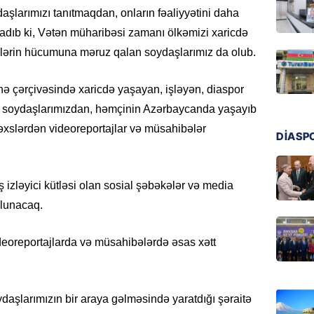
şlarımızı tanıtmaqdan, onların fəaliyyətini daha
DÜNYA
rladıb ki, Vətən müharibəsi zamanı ölkəmizi xaricdə
Ad günü
nilərin hücumuna məruz qalan soydaşlarımız da olub.
general
07.08.
hə çərçivəsində xaricdə yaşayan, işləyən, diaspor
ÖZƏL
ən soydaşlarımızdan, həmçinin Azərbaycanda yaşayıb
95 yaşl
əxslərdən videoreportajlar və müsahibələr
DİASP
bağlı q
günə xə
07.08.
 izləyici kütləsi olan sosial şəbəkələr və media
olunacaq.
BANNER
Çin qız
ideoreportajlarda və müsahibələrdə əsas xətt
07.08.
GÜNDƏM
ydaşlarımızın bir araya gəlməsində yaratdığı şəraitə
Ülviyyə