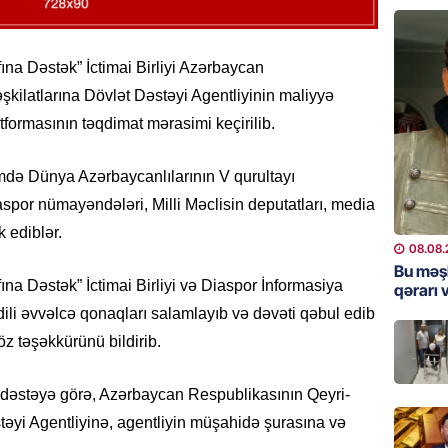
ŞOU-BIZ
“Qızımı
xərcləy
na Dəstək” İctimai Birliyi Azərbaycan
kilatlarına Dövlət Dəstəyi Agentliyinin maliyyə
08.08.
latformasının təqdimat mərasimi keçirilib.
GÜNDƏM
18 il s
imdə Dünya Azərbaycanlılarının V qurultayı
regiond
spor nümayəndələri, Milli Məclisin deputatları, media
08.08.
k ediblər.
08.08.
MANŞET
Bu məş
na Dəstək” İctimai Birliyi və Diaspor İnformasiya
qərarı v
17 yaşl
olundu
dili əvvəlcə qonaqları salamlayıb və dəvəti qəbul edib
öz təşəkkürünü bildirib.
08.08.
BANNER
ri dəstəyə görə, Azərbaycan Respublikasının Qeyri-
Bu məşh
əyi Agentliyinə, agentliyin müşahidə şurasına və
qərarı v