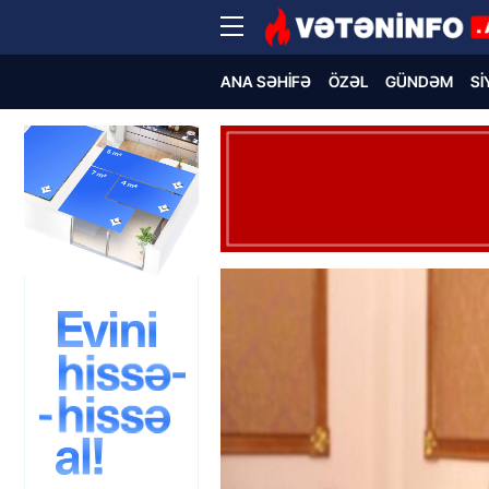
ANA SƏHIFƏ
ÖZƏL
GÜNDƏM
SI