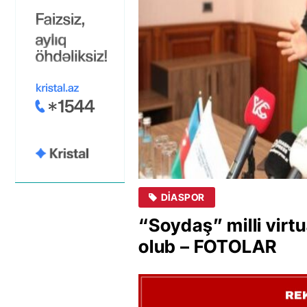
DIASPOR
“Soydaş” milli virt
olub – FOTOLAR