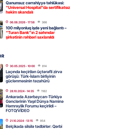
Qanunsuz cərrahiyyə təhlükəsi:
“Universal Hospital”da sertifikatsız
həkim skandalı
 şənliyində yaralanan rus
 öldü – VİDEO
06.08.2026
- 17:58
366
100 milyonluq işdə yeni bağlantı –
2026
- 17:30
266
“Turan Bank”ın 2 səhmdar
şirkətinin rəhbəri saxlanıldı
ı qadının milyonluq mirası ilə
OR
almaqal: 546 min manatı 20
rclədilər
30.05.2025
- 10:00
814
Laçında keçirilən üçtərəfli zirvə
2026
- 17:15
271
görüşü: Türk-İslam birliyinin
güclənməsinin təzahürü
28.10.2024
- 14:35
1182
ıl həmləsinə start verib
Ankarada Azərbaycan-Türkiyə
Gənclərinin Yaşıl Dünya Naminə
2026
- 17:00
256
Həmrəylik Forumu keçirildi –
FOTO/VİDEO
21.10.2024
- 13:15
954
 İlyasova fəhləyə borclu qalıb?
Belçikada silsilə tədbirlər: Qərbi