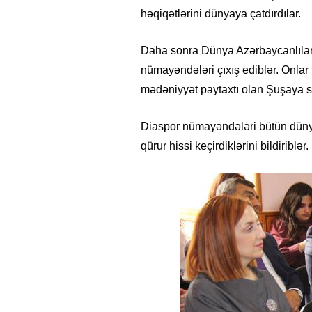
həqiqətlərini dünyaya çatdırdılar.
Daha sonra Dünya Azərbaycanlıları
nümayəndələri çıxış ediblər. Onla
mədəniyyət paytaxtı olan Şuşaya sə
Diaspor nümayəndələri bütün düny
qürur hissi keçirdiklərini bildiriblər.