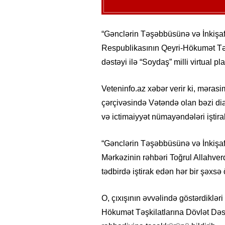
“Gənclərin Təşəbbüsünə və İnkişafı
Respublikasının Qeyri-Hökumət Təş
dəstəyi ilə “Soydaş” milli virtual p
Veteninfo.az xəbər verir ki, məras
çərçivəsində Vətəndə olan bəzi dia
və ictimaiyyət nümayəndələri iştira
“Gənclərin Təşəbbüsünə və İnkişafı
Mərkəzinin rəhbəri Toğrul Allahver
tədbirdə iştirak edən hər bir şəxsə 
O, çıxışının əvvəlində göstərdiklə
Hökumət Təşkilatlarına Dövlət Dəst