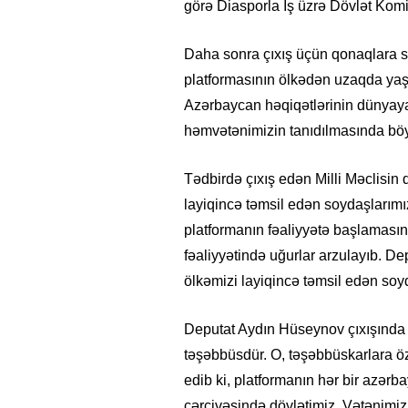
görə Diasporla İş üzrə Dövlət Komi
Daha sonra çıxış üçün qonaqlara söz 
platformasının ölkədən uzaqda yaş
Azərbaycan həqiqətlərinin dünyaya 
həmvətənimizin tanıdılmasında böyük
Tədbirdə çıxış edən Milli Məclisin
layiqincə təmsil edən soydaşlarımız
platformanın fəaliyyətə başlamasın
fəaliyyətində uğurlar arzulayıb. De
ölkəmizi layiqincə təmsil edən soyda
Deputat Aydın Hüseynov çıxışında d
təşəbbüsdür. O, təşəbbüskarlara öz
edib ki, platformanın hər bir azərb
çərçivəsində dövlətimiz, Vətənimi