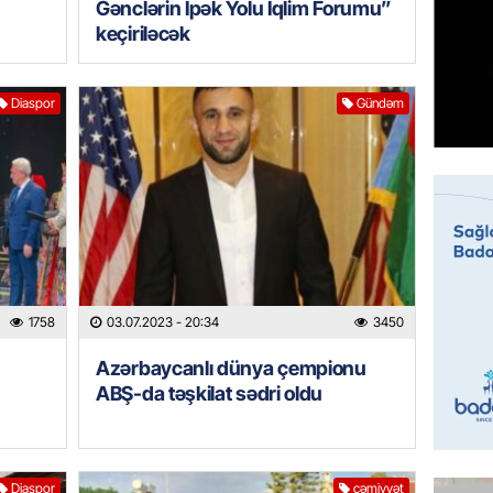
Gənclərin İpək Yolu İqlim Forumu”
Prezide
keçiriləcək
06.08.
GÜNDƏM
Diaspor
Gündəm
Jurnali
imiş
06.08.
MANŞET
Sarkisy
06.08.
1758
03.07.2023
- 20:34
3450
MANŞET
Azərbaycanlı dünya çempionu
İtaliyad
ABŞ-da təşkilat sədri oldu
avroluq 
axtarış
06.08.
Diaspor
cəmiyyət