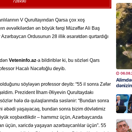
06.08.
GÜNDƏM
lılarının V Qurultayından Qarsa çox xoş
Preziden
ın əvvəlkilərdən ən böyük fərqi Müzəffər Ali Baş
etdiyi 
 Azərbaycan Ordusunun 28 illik əsarətdən qurtardığı
DOSYE
06.08.
GÜNDƏM
ndən
Veteninfo.az
-a bildiriblər ki, bu sözləri Qars
David S
rofessor Hacalı Nəcəfoğlu deyib.
bağlı a
06.08.
əhəmiyy
Alimdə
lduğunu söyləyən professor deyib: “55 il sonra Zəfər
dənizin
etdirmi
gəldim. Prezident İlham Əliyevin Qurultaydakı
06.08.
i sözlər hələ də qulaqlarımda səslənir: “Bundan sonra
DÜNYA
mi əbədi yaşayacaq, bundan sonra bizim dövlətimiz
Hakan F
böyük xoşbəxtlikdir – hamımız üçün, Azərbaycanda
əl-Şeyb
rı üçün, xaricdə yaşayan azərbaycanlılar üçün”. 55
06.08.