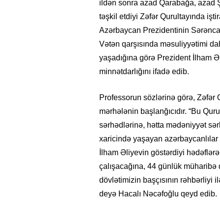
ildən sonra azad Qarabağa, azad Ş
təşkil etdiyi Zəfər Qurultayında iş
Azərbaycan Prezidentinin Sərəncam
Vətən qarşısında məsuliyyətimi dah
yaşadığına görə Prezident İlham Əl
minnətdarlığını ifadə edib.
Professorun sözlərinə görə, Zəfər 
mərhələnin başlanğıcıdır. “Bu Quru
sərhədlərinə, hətta mədəniyyət sər
xaricində yaşayan azərbaycanlılar a
İlham Əliyevin göstərdiyi hədəflərə
çalışacağına, 44 günlük müharibə
dövlətimizin başçısının rəhbərliyi i
deyə Hacalı Nəcəfoğlu qeyd edib.