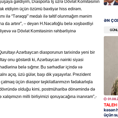
uşaya gəldiyim, Diasporla İş üzrə Dövlət Komitəsinin
tirak etdiyim üçün özümü bəxtiyar hiss edirəm.
GÜNDƏM
ı ilə “Tərəqqi” medalı ilə təltif olunmağım mənim
Məleyk
ƏN ÇO
çağırı
a da artırır”, – deyən H.Nəcəfoğlu belə xoşbəxtliyi
GÜN
iyevə və Dövlət Komitəsinin rəhbərliyinə
06.08.
GÜNDƏM
YAP Səb
Qurultayı Azərbaycan diasporunun tarixində yeni bir
“Şəhərs
ltay onu göstərdi ki, Azərbaycan nəinki siyasi
çərçivə
veteranl
hədlərinə belə sığmır. Bu sərhədlər içində və
FOTOL
lnı açıq, üzü gülər, başı dik yaşayırlar. Prezident
06.08.
 çatmaq üçün diaspor təşkilatlarımızın fədakarlıqla
 dövründə olduğu kimi, postmüharibə dönəmində də
GÜNDƏM
lə xalqımızın milli birliyimizi qoruyacağına inanıram”,-
01.08.
Tramp H
TALEH
06.08.
kəsən 
üçün s