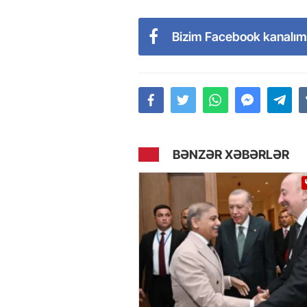
Bizim Facebook kanalım
BƏNZƏR XƏBƏRLƏR