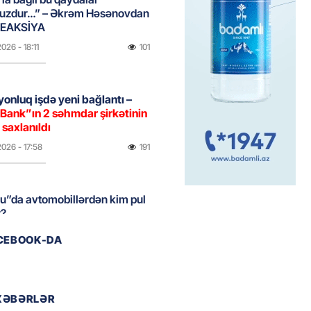
uzdur…” – Əkrəm Həsənovdan
REAKSİYA
2026
- 18:11
101
yonluq işdə yeni bağlantı –
Bank”ın 2 səhmdar şirkətinin
 saxlanıldı
2026
- 17:58
191
u”da avtomobillərdən kim pul
r?
2026
- 17:30
93
ACEBOOK-DA
təmirdən çıxan məktəbdə nələr
b? – REPORTAJ
XƏBƏRLƏR