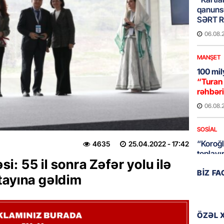
qanuns
SƏRT 
06.08.
MANŞET
100 mil
“Turan 
rəhbəri
06.08.
SOSIAL
“Koroğl
4635
25.04.2022
- 17:42
toplayı
: 55 il sonra Zəfər yolu ilə
06.08.
BIZ F
tayına gəldim
GÜNDƏM
Əsaslı 
dəyişi
ÖZƏL 