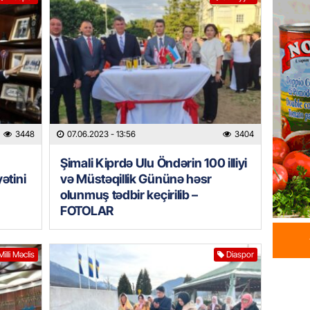
HADISƏ
Tərtərd
ÖLDÜ
06.08.
BANNER
Tramp: 
üstünlü
3448
07.06.2023
- 13:56
3404
06.08.
Şimali Kiprdə Ulu Öndərin 100 illiyi
GÜNDƏM
ətini
və Müstəqillik Gününə həsr
olunmuş tədbir keçirilib –
Azərba
Rusiya 
FOTOLAR
06.08.
Milli Məclis
Diaspor
BANNER
ABŞ-da 
gələcək
qadağa 