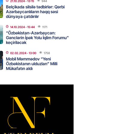
21.10.2024
- 13:15
944
Belçikada silsilə tədbirlər: Qərbi
Azərbaycanlıların haqq səsi
dünyaya çatdırılır
Star kartını indi sifariş
ağdlaşdırmanı komissiyasız
14.10.2024
- 15:44
1171
“Özbəkistan-Azərbaycan:
Gənclərin İpək Yolu İqlim Forumu”
2026
- 15:07
89
keçiriləcək
02.02.2024
- 13:00
1758
Mobil Məmmədov “Yeni
ntlikdə sədr müavinini AZCON
Özbəkistanın ulduzları” Milli
edəcək
Mükafatın aldı
2026
- 15:00
75
ycan Ukraynaya qaz tədarük
 hazırdır – Ceyhun Bayramov
2026
- 14:45
76