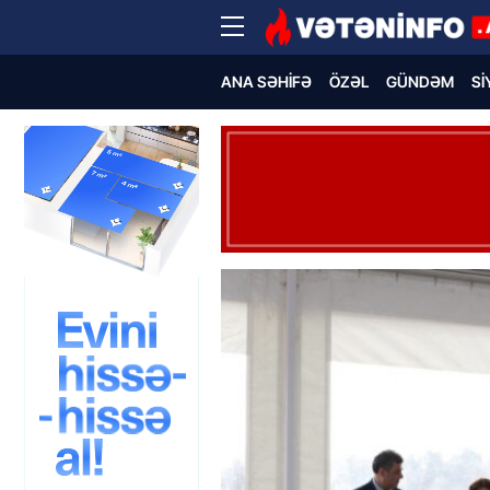
ANA SƏHIFƏ
ÖZƏL
GÜNDƏM
SI