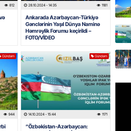
812
28.10.2024
- 14:35
1181
REKLAM
rvə
Ankarada Azərbaycan-Türkiyə
Birbank 
Gənclərinin Yaşıl Dünya Naminə
edin, n
edin
Həmrəylik Forumu keçirildi –
FOTO/VİDEO
06.08.
ÖLKƏ
Gündəm
Gündəm
Bu age
təyin 
06.08.
MANŞET
Azərba
etməyə
06.08.
944
14.10.2024
- 15:44
1171
GÜNDƏM
rbi
“Özbəkistan-Azərbaycan: