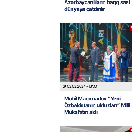
Azərbaycanlıların haqq səsi
dünyaya çatdırılır
02.02.2024
- 13:00
Mobil Məmmədov “Yeni
Özbəkistanın ulduzları” Milli
Mükafatın aldı