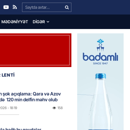
Search…
MƏDƏNIYYƏT
DIGƏR
 LENTİ
n şok açıqlama: Qara və Azov
də 120 min delfin məhv olub
2026
- 18:19
158
rla bağlı bu qaydalar