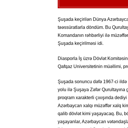
Şuşada keçirilən Dünya Azərbaycan
təəssüratlarla döndüm. Bu Qurultay
Komandanın rəhbərliyi ilə müzəffər
Şuşada keçirilməsi idi.
Diasporla İş üzrə Dövlət Komitəsi
Qafqaz Universitetinin müəllimi, p
Şuşada sonuncu dəfə 1967-ci ildə o
yolu ilə Şuşaya Zəfər Qurultayına 
proqram xarakterli çıxışında dediy
Azərbaycan xalqı müzəffər xalq ki
qalib dövlət kimi yaşayacaq. Bu, 
yaşayanlar, Azərbaycan vətəndaşla