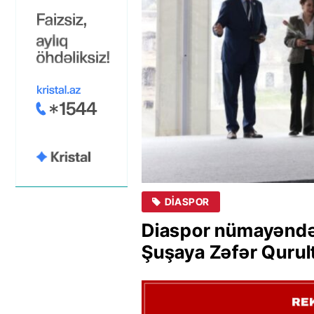
DIASPOR
Diaspor nümayəndəsi
Şuşaya Zəfər Qurul