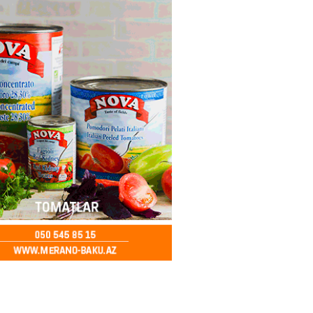
ə FACİƏ – Ər-arvad yanaraq
2026
- 13:30
84
İranla müharibəyə yox, sülhə
k verərdim
2026
- 13:15
83
ycan üzərindən Ermənistana
buğdası gedib
2026
- 13:00
85
qalma müddətinizi aşsanız,
də ABŞ-a girişinizə daimi
qoyula bilər