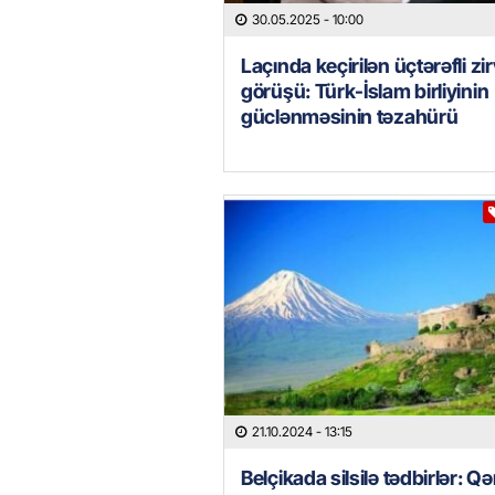
30.05.2025
- 10:00
Laçında keçirilən üçtərəfli zi
görüşü: Türk-İslam birliyinin
güclənməsinin təzahürü
21.10.2024
- 13:15
Belçikada silsilə tədbirlər: Qə