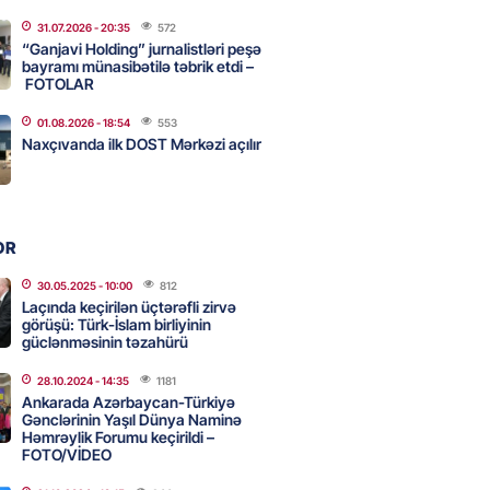
31.07.2026
- 20:35
572
ycanın UNESCO-dakı yeni
“Ganjavi Holding” jurnalistləri peşə
ndəsi kimdir? – DOSYE
bayramı münasibətilə təbrik etdi –
FOTOLAR
2026
- 16:00
80
01.08.2026
- 18:54
553
Naxçıvanda ilk DOST Mərkəzi açılır
ərimizi pozan 26 nəfər tutuldu
2026
- 15:45
85
OR
aşqırdıstan və Yaroslavldakı
30.05.2025
- 10:00
812
Laçında keçirilən üçtərəfli zirvə
mal zavodunu vurub
görüşü: Türk-İslam birliyinin
2026
güclənməsinin təzahürü
- 15:30
84
28.10.2024
- 14:35
1181
Ankarada Azərbaycan-Türkiyə
Gənclərinin Yaşıl Dünya Naminə
an Azərbaycanla bağlı tapşırıq
Həmrəylik Forumu keçirildi –
vali hərəkətə keçdi
FOTO/VİDEO
2026
- 15:15
88