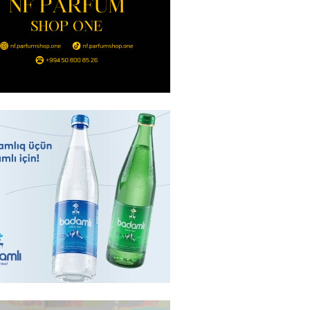
nt Əliyev 2 diplomatı geri çağırdı
2026
- 14:30
82
stin dənizdə batan qardaşı tələbə
2026
- 14:15
81
anın əmlakı müsadirə EDİLDİ
2026
- 14:00
82
a zibil qutusuna atılan 1 milyon
lotereya bileti iki günlük
dan sonra tapılıb
2026
- 13:45
72