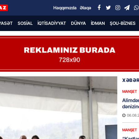
Haqqımızda
Əlaqə
YASƏT
SOSIAL
İQTISADIYYAT
DÜNYA
İDMAN
ŞOU-BIZNES
XƏBƏR
MANŞET
Alimdə
dənizin
06.08.
MANŞET
“Kartla