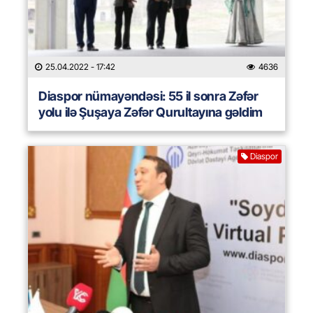
25.04.2022
- 17:42
4636
Diaspor nümayəndəsi: 55 il sonra Zəfər
yolu ilə Şuşaya Zəfər Qurultayına gəldim
Diaspor