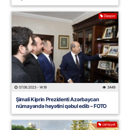
Diaspor
07.06.2023
- 14:19
3449
Şimali Kiprin Prezidenti Azərbaycan
nümayəndə heyətini qəbul edib – FOTO
cəmiyyət