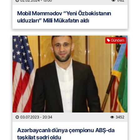
02.02.2024
- 13:00
1762
Mobil Məmmədov “Yeni Özbəkistanın
ulduzları” Milli Mükafatın aldı
Gündəm
03.07.2023
- 20:34
3452
Azərbaycanlı dünya çempionu ABŞ-da
təşkilat sədri oldu