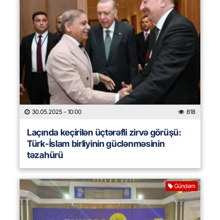
30.05.2025
- 10:00
818
Laçında keçirilən üçtərəfli zirvə görüşü:
Türk-İslam birliyinin güclənməsinin
təzahürü
Gündəm