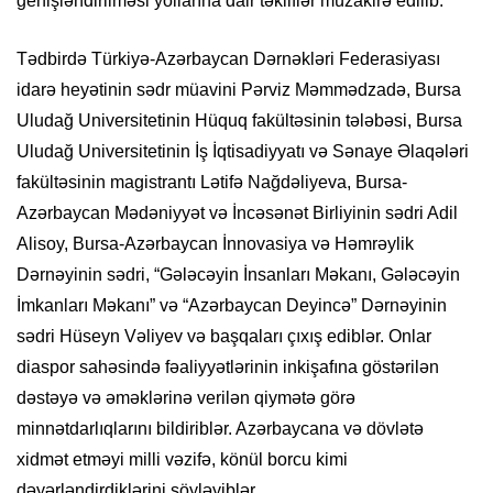
genişləndirilməsi yollarına dair təkliflər müzakirə edilib.
Tədbirdə Türkiyə-Azərbaycan Dərnəkləri Federasiyası
idarə heyətinin sədr müavini Pərviz Məmmədzadə, Bursa
Uludağ Universitetinin Hüquq fakültəsinin tələbəsi, Bursa
Uludağ Universitetinin İş İqtisadiyyatı və Sənaye Əlaqələri
fakültəsinin magistrantı Lətifə Nağdəliyeva, Bursa-
Azərbaycan Mədəniyyət və İncəsənət Birliyinin sədri Adil
Alisoy, Bursa-Azərbaycan İnnovasiya və Həmrəylik
Dərnəyinin sədri, “Gələcəyin İnsanları Məkanı, Gələcəyin
İmkanları Məkanı” və “Azərbaycan Deyincə” Dərnəyinin
sədri Hüseyn Vəliyev və başqaları çıxış ediblər. Onlar
diaspor sahəsində fəaliyyətlərinin inkişafına göstərilən
dəstəyə və əməklərinə verilən qiymətə görə
minnətdarlıqlarını bildiriblər. Azərbaycana və dövlətə
xidmət etməyi milli vəzifə, könül borcu kimi
dəyərləndirdiklərini söyləyiblər.