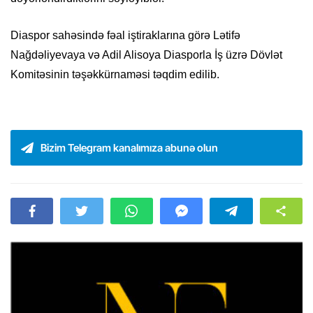
Diaspor sahəsində fəal iştiraklarına görə Lətifə
Nağdəliyevaya və Adil Alisoya Diasporla İş üzrə Dövlət
Komitəsinin təşəkkürnaməsi təqdim edilib.
Bizim Telegram kanalımıza abunə olun