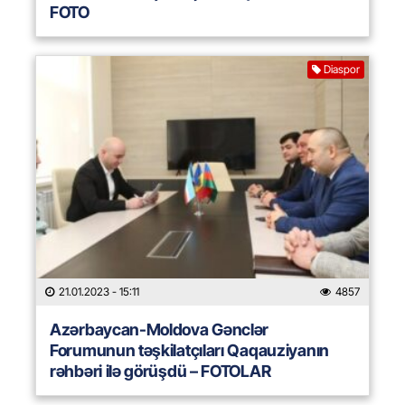
FOTO
Diaspor
21.01.2023
- 15:11
4857
Azərbaycan-Moldova Gənclər
Forumunun təşkilatçıları Qaqauziyanın
rəhbəri ilə görüşdü – FOTOLAR