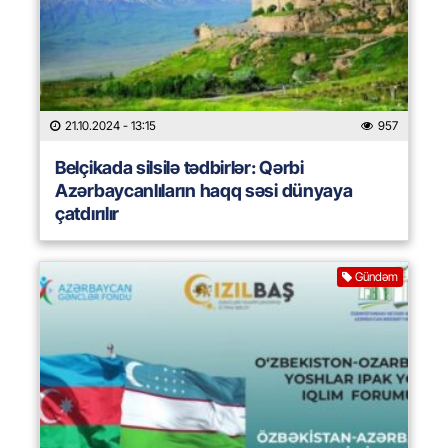
21.10.2024
- 13:15
957
Belçikada silsilə tədbirlər: Qərbi
Azərbaycanlıların haqq səsi dünyaya
çatdırılır
Gündəm