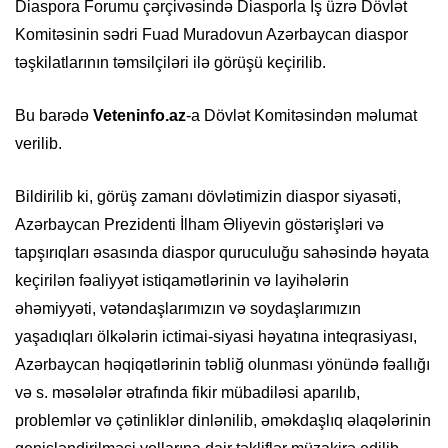
Diaspora Forumu çərçivəsində Diasporla İş üzrə Dövlət
Komitəsinin sədri Fuad Muradovun Azərbaycan diaspor
təşkilatlarının təmsilçiləri ilə görüşü keçirilib.
Bu barədə
Veteninfo.az
-a Dövlət Komitəsindən məlumat
verilib.
Bildirilib ki, görüş zamanı dövlətimizin diaspor siyasəti,
Azərbaycan Prezidenti İlham Əliyevin göstərişləri və
tapşırıqları əsasında diaspor quruculuğu sahəsində həyata
keçirilən fəaliyyət istiqamətlərinin və layihələrin
əhəmiyyəti, vətəndaşlarımızın və soydaşlarımızın
yaşadıqları ölkələrin ictimai-siyasi həyatına inteqrasiyası,
Azərbaycan həqiqətlərinin təbliğ olunması yönündə fəallığı
və s. məsələlər ətrafında fikir mübadiləsi aparılıb,
problemlər və çətinliklər dinlənilib, əməkdaşlıq əlaqələrinin