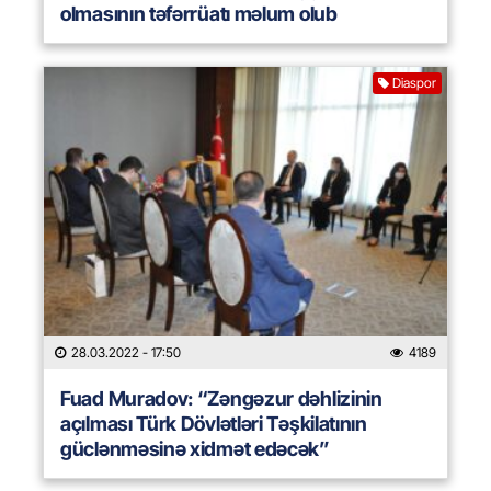
olmasının təfərrüatı məlum olub
Diaspor
28.03.2022
- 17:50
4189
Fuad Muradov: “Zəngəzur dəhlizinin
açılması Türk Dövlətləri Təşkilatının
güclənməsinə xidmət edəcək”