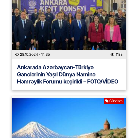
28.10.2024
- 14:35
1183
Ankarada Azərbaycan-Türkiyə
Gənclərinin Yaşıl Dünya Naminə
Həmrəylik Forumu keçirildi – FOTO/VİDEO
Gündəm