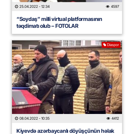
25.04.2022
- 12:34
4597
“Soydaş” milli virtual platformasının
təqdimatı olub – FOTOLAR
Diaspor
08.04.2022
- 10:35
4412
Kiyevdə azərbaycanlı döyüşçünün həlak