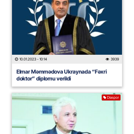
10.01.2023
- 10:14
3939
Elmar Məmmədova Ukraynada “Fəxri
doktor” diplomu verildi
Diaspor