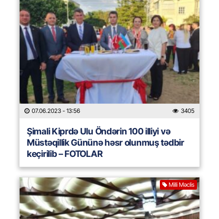
07.06.2023
- 13:56
3405
Şimali Kiprdə Ulu Öndərin 100 illiyi və
Müstəqillik Gününə həsr olunmuş tədbir
keçirilib – FOTOLAR
Milli Məclis