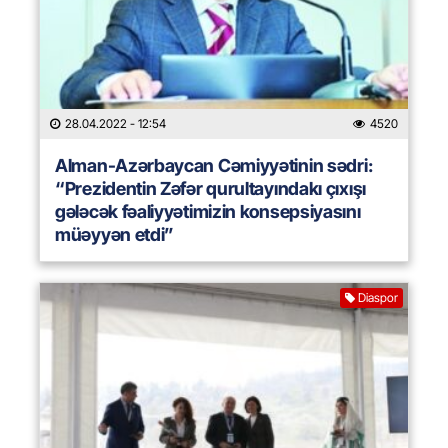
28.04.2022
- 12:54
4520
Alman-Azərbaycan Cəmiyyətinin sədri:
“Prezidentin Zəfər qurultayındakı çıxışı
gələcək fəaliyyətimizin konsepsiyasını
müəyyən etdi”
Diaspor