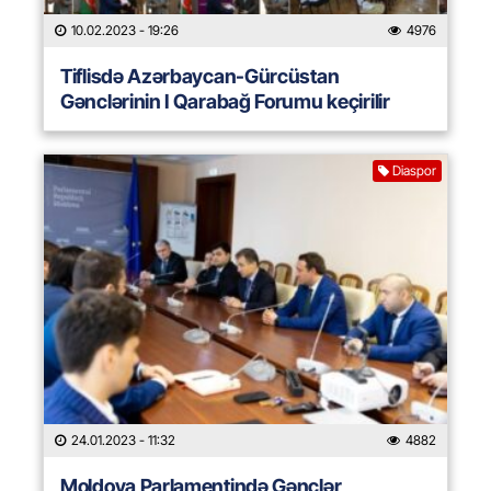
10.02.2023
- 19:26
4976
Tiflisdə Azərbaycan-Gürcüstan
Gənclərinin I Qarabağ Forumu keçirilir
Diaspor
24.01.2023
- 11:32
4882
Moldova Parlamentində Gənclər