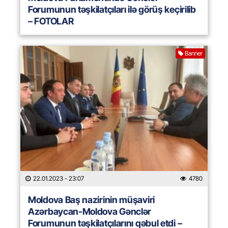
Forumunun təşkilatçıları ilə görüş keçirilib
– FOTOLAR
Banner
22.01.2023
- 23:07
4780
Moldova Baş nazirinin müşaviri
Azərbaycan-Moldova Gənclər
Forumunun təşkilatçılarını qəbul etdi –