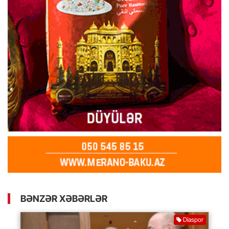
BƏNZƏR XƏBƏRLƏR
Diaspor