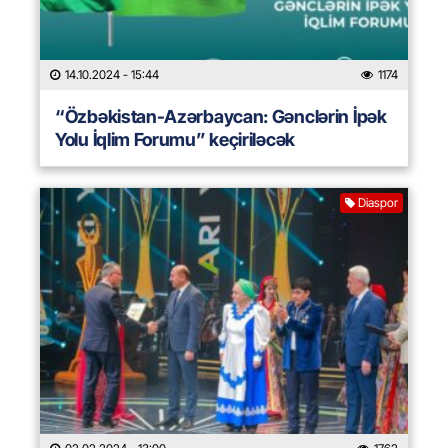
14.10.2024
- 15:44
1174
“Özbəkistan-Azərbaycan: Gənclərin İpək
Yolu İqlim Forumu” keçiriləcək
Diaspor