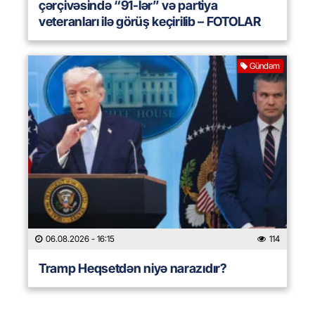
çərçivəsində “91-lər” və partiya
veteranları ilə görüş keçirilib – FOTOLAR
Gündəm
06.08.2026
- 16:15
114
Tramp Heqsetdən niyə narazıdır?