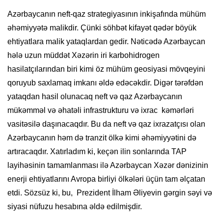
Azərbaycanın neft-qaz strategiyasının inkişafında mühüm
əhəmiyyətə malikdir. Çünki söhbət kifayət qədər böyük
ehtiyatlara malik yataqlardan gedir. Nəticədə Azərbaycan
hələ uzun müddət Xəzərin iri karbohidrogen
hasilatçılarından biri kimi öz mühüm geosiyasi mövqeyini
qoruyub saxlamaq imkanı əldə edəcəkdir. Digər tərəfdən
yataqdan hasil olunacaq neft və qaz Azərbaycanın
mükəmməl və əhatəli infrastrukturu və ixrac kəmərləri
vasitəsilə daşınacaqdır. Bu da neft və qaz ixrazatçısı olan
Azərbaycanın həm də tranzit ölkə kimi əhəmiyyətini də
artıracaqdır. Xatırladım ki, keçən ilin sonlarında TAP
layihəsinin tamamlanması ilə Azərbaycan Xəzər dənizinin
enerji ehtiyatlarını Avropa birliyi ölkələri üçün tam əlçatan
etdi. Sözsüz ki, bu, Prezident İlham Əliyevin gərgin səyi və
siyasi nüfuzu hesabına əldə edilmişdir.