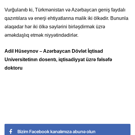
Vurğulanıb ki, Türkmənistan və Azərbaycan geniş faydalı
qazıntılara və enerji ehtiyatlarına malik iki ölkədir. Bununla
əlaqədar hər iki ölkə səylərini birləşdirmək üzrə
əməkdaşlıq etmək niyyətindədirlər.
Adil Hüseynov – Azərbaycan Dövlət İqtisad
Universitetinın dosentı, iqtisadiyyat üzrə fəlsəfə
doktoru
Bizim Facebook kanalımıza abunə olun