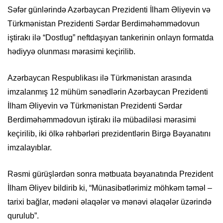
Səfər günlərində Azərbaycan Prezidenti İlham Əliyevin və
Türkmənistan Prezidenti Sərdar Berdiməhəmmədovun
iştirakı ilə “Dostlug” neftdaşıyan tankerinin onlayn formatda
hədiyyə olunması mərasimi keçirilib.
Azərbaycan Respublikası ilə Türkmənistan arasında
imzalanmış 12 mühüm sənədlərin Azərbaycan Prezidenti
İlham Əliyevin və Türkmənistan Prezidenti Sərdar
Berdiməhəmmədovun iştirakı ilə mübadiləsi mərasimi
keçirilib, iki ölkə rəhbərləri prezidentlərin Birgə Bəyanatını
imzalayıblar.
Rəsmi gürüşlərdən sonra mətbuata bəyanatında Prezident
İlham Əliyev bildirib ki, “Münasibətlərimiz möhkəm təməl –
tarixi bağlar, mədəni əlaqələr və mənəvi əlaqələr üzərində
qurulub”.