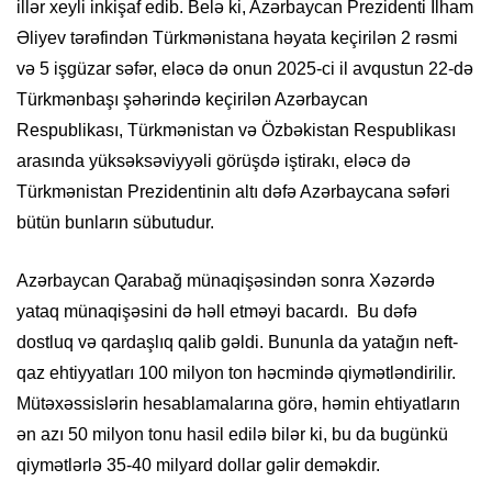
illər xeyli inkişaf edib. Belə ki, Azərbaycan Prezidenti İlham
Əliyev tərəfindən Türkmənistana həyata keçirilən 2 rəsmi
və 5 işgüzar səfər, eləcə də onun 2025-ci il avqustun 22-də
Türkmənbaşı şəhərində keçirilən Azərbaycan
Respublikası, Türkmənistan və Özbəkistan Respublikası
arasında yüksəksəviyyəli görüşdə iştirakı, eləcə də
Türkmənistan Prezidentinin altı dəfə Azərbaycana səfəri
bütün bunların sübutudur.
Azərbaycan Qarabağ münaqişəsindən sonra Xəzərdə
yataq münaqişəsini də həll etməyi bacardı. Bu dəfə
dostluq və qardaşlıq qalib gəldi. Bununla da yatağın neft-
qaz ehtiyyatları 100 milyon ton həcmində qiymətləndirilir.
Mütəxəssislərin hesablamalarına görə, həmin ehtiyatların
ən azı 50 milyon tonu hasil edilə bilər ki, bu da bugünkü
qiymətlərlə 35-40 milyard dollar gəlir deməkdir.