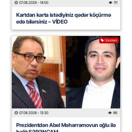
07.08.2026
- 14:00
111
Kartdan karta istədiyiniz qədər köçürmə
edə bilərsiniz – VİDEO
Gündəm
07.08.2026
- 13:30
96
Prezidentdən Abel Məhərrəmovun oğlu ilə
bağlı SƏRƏNCAM