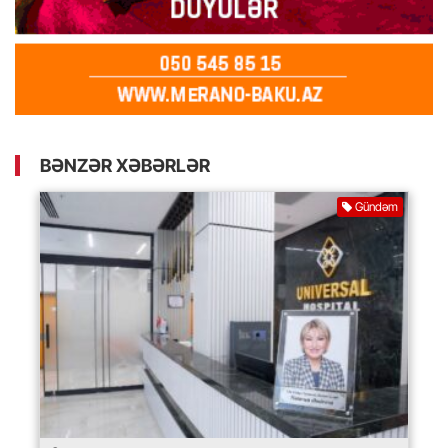
BƏNZƏR XƏBƏRLƏR
Gündəm