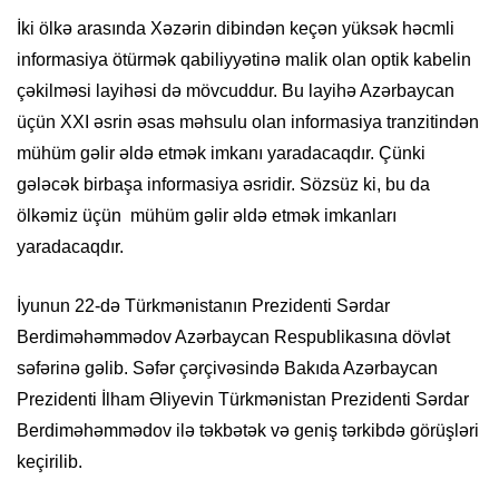
İki ölkə arasında Xəzərin dibindən keçən yüksək həcmli
informasiya ötürmək qabiliyyətinə malik olan optik kabelin
çəkilməsi layihəsi də mövcuddur. Bu layihə Azərbaycan
üçün XXI əsrin əsas məhsulu olan informasiya tranzitindən
mühüm gəlir əldə etmək imkanı yaradacaqdır. Çünki
gələcək birbaşa informasiya əsridir. Sözsüz ki, bu da
ölkəmiz üçün mühüm gəlir əldə etmək imkanları
yaradacaqdır.
İyunun 22-də Türkmənistanın Prezidenti Sərdar
Berdiməhəmmədov Azərbaycan Respublikasına dövlət
səfərinə gəlib. Səfər çərçivəsində Bakıda Azərbaycan
Prezidenti İlham Əliyevin Türkmənistan Prezidenti Sərdar
Berdiməhəmmədov ilə təkbətək və geniş tərkibdə görüşləri
keçirilib.