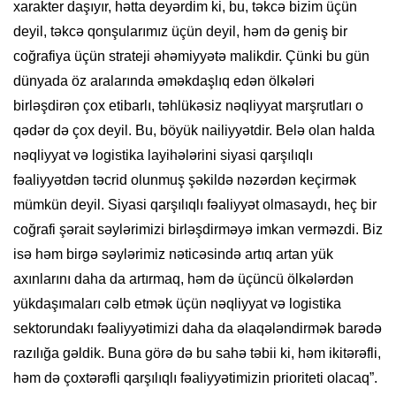
xarakter daşıyır, hətta deyərdim ki, bu, təkcə bizim üçün
deyil, təkcə qonşularımız üçün deyil, həm də geniş bir
coğrafiya üçün strateji əhəmiyyətə malikdir. Çünki bu gün
dünyada öz aralarında əməkdaşlıq edən ölkələri
birləşdirən çox etibarlı, təhlükəsiz nəqliyyat marşrutları o
qədər də çox deyil. Bu, böyük nailiyyətdir. Belə olan halda
nəqliyyat və logistika layihələrini siyasi qarşılıqlı
fəaliyyətdən təcrid olunmuş şəkildə nəzərdən keçirmək
mümkün deyil. Siyasi qarşılıqlı fəaliyyət olmasaydı, heç bir
coğrafi şərait səylərimizi birləşdirməyə imkan verməzdi. Biz
isə həm birgə səylərimiz nəticəsində artıq artan yük
axınlarını daha da artırmaq, həm də üçüncü ölkələrdən
yükdaşımaları cəlb etmək üçün nəqliyyat və logistika
sektorundakı fəaliyyətimizi daha da əlaqələndirmək barədə
razılığa gəldik. Buna görə də bu sahə təbii ki, həm ikitərəfli,
həm də çoxtərəfli qarşılıqlı fəaliyyətimizin prioriteti olacaq”.