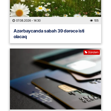
07.08.2026
- 14:30
105
Azərbaycanda sabah 39 dərəcə isti
olacaq
Gündəm