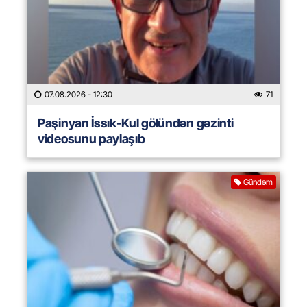
07.08.2026
- 12:30
71
Paşinyan İssık-Kul gölündən gəzinti
videosunu paylaşıb
Gündəm