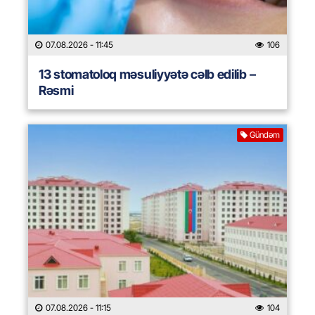
07.08.2026
- 11:45
106
13 stomatoloq məsuliyyətə cəlb edilib –
Rəsmi
Gündəm
07.08.2026
- 11:15
104