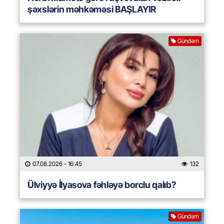
şəxslərin məhkəməsi BAŞLAYIR
Gündəm
07.08.2026
- 16:45
132
Ülviyyə İlyasova fəhləyə borclu qalıb?
Gündəm