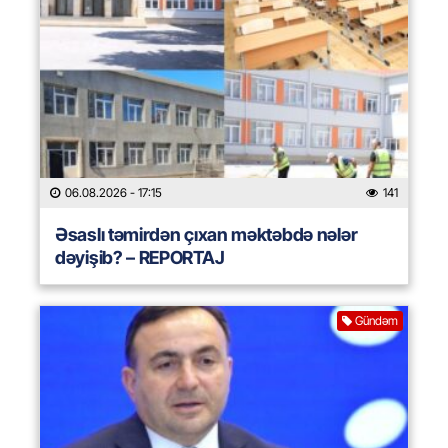
06.08.2026
- 17:15
141
Əsaslı təmirdən çıxan məktəbdə nələr
dəyişib? – REPORTAJ
Gündəm