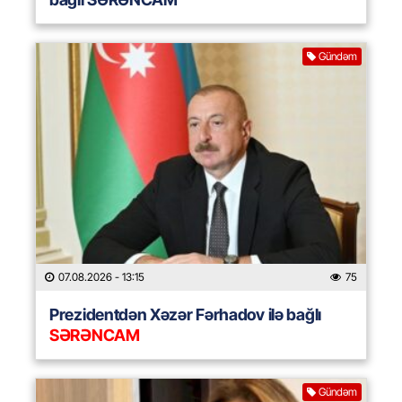
Gündəm
07.08.2026
- 13:15
75
Prezidentdən Xəzər Fərhadov ilə bağlı
SƏRƏNCAM
Gündəm