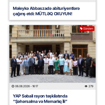
Məleykə Abbaszadə abituriyentlərə
çağırış etdi: MÜTLƏQ OXUYUN!
Gündəm
06.08.2026
- 16:17
279
YAP Səbail rayon təşkilatında
“Şəhərsalma və Memarlıq İli”