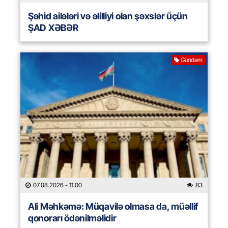
Şəhid ailələri və əlilliyi olan şəxslər üçün
ŞAD XƏBƏR
Gündəm
07.08.2026
- 11:00
83
Ali Məhkəmə: Müqavilə olmasa da, müəllif
qonorarı ödənilməlidir