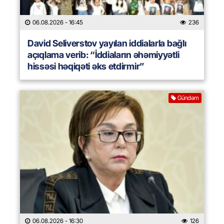
06.08.2026
- 16:45
236
David Seliverstov yayılan iddialarla bağlı
açıqlama verib: “İddiaların əhəmiyyətli
hissəsi həqiqəti əks etdirmir”
Gündəm
06.08.2026
- 16:30
126