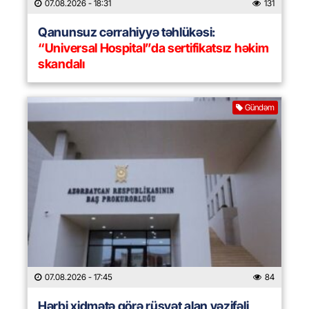
07.08.2026
- 18:31
131
Qanunsuz cərrahiyyə təhlükəsi:
“Universal Hospital”da sertifikatsız həkim
skandalı
Gündəm
07.08.2026
- 17:45
84
Hərbi xidmətə görə rüşvət alan vəzifəli