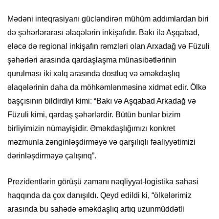
Mədəni inteqrasiyanı gücləndirən mühüm addımlardan biri
də şəhərlərarası əlaqələrin inkişafıdır. Bakı ilə Aşqabad,
eləcə də regional inkişafın rəmzləri olan Arxadağ və Füzuli
şəhərləri arasında qardaşlaşma münasibətlərinin
qurulması iki xalq arasında dostluq və əməkdaşlıq
əlaqələrinin daha da möhkəmlənməsinə xidmət edir. Ölkə
başçısının bildirdiyi kimi: “Bakı və Aşqabad Arkadağ və
Füzuli kimi, qardaş şəhərlərdir. Bütün bunlar bizim
birliyimizin nümayişidir. Əməkdaşlığımızı konkret
məzmunla zənginləşdirməyə və qarşılıqlı fəaliyyətimizi
dərinləşdirməyə çalışırıq”.
Prezidentlərin görüşü zamanı nəqliyyat-logistika sahəsi
haqqında da çox danışıldı. Qeyd edildi ki, “ölkələrimiz
arasında bu sahədə əməkdaşlıq artıq uzunmüddətli