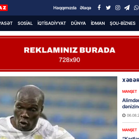
Haqqımızda
Əlaqə
YASƏT
SOSIAL
İQTISADIYYAT
DÜNYA
İDMAN
ŞOU-BIZNES
XƏBƏR
MANŞET
Alimdə
dənizin
06.08.
MANŞET
“Kartla