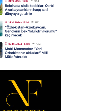
21.10.2024
- 13:15
944
Belçikada silsilə tədbirlər: Qərbi
Azərbaycanlıların haqq səsi
ntlikdə sədr müavinini AZCON
dünyaya çatdırılır
edəcək
2026
- 15:00
14.10.2024
- 15:44
1171
61
“Özbəkistan-Azərbaycan:
Gənclərin İpək Yolu İqlim Forumu”
keçiriləcək
ycan Ukraynaya qaz tədarük
02.02.2024
- 13:00
1758
 hazırdır – Ceyhun Bayramov
Mobil Məmmədov “Yeni
Özbəkistanın ulduzları” Milli
2026
- 14:45
66
Mükafatın aldı
nt Əliyev 2 diplomatı geri çağırdı
2026
- 14:30
69
stin dənizdə batan qardaşı tələbə
2026
- 14:15
68