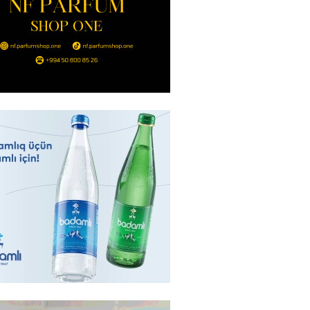
anın əmlakı müsadirə EDİLDİ
2026
- 14:00
74
a zibil qutusuna atılan 1 milyon
lotereya bileti iki günlük
dan sonra tapılıb
2026
- 13:45
64
ə FACİƏ – Ər-arvad yanaraq
2026
- 13:30
75
İranla müharibəyə yox, sülhə