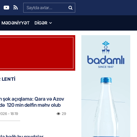
Search…
MƏDƏNIYYƏT
DIGƏR
 LENTİ
n şok açıqlama: Qara və Azov
də 120 min delfin məhv olub
2026
- 18:19
29
rla bağlı bu qaydalar