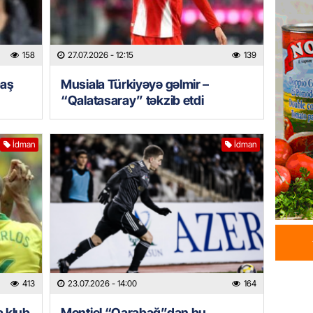
üstünlü
06.08.
158
27.07.2026
- 12:15
139
GÜNDƏM
Azərba
baş
Musiala Türkiyəyə gəlmir –
Rusiya 
“Qalatasaray” təkzib etdi
06.08.
İdman
İdman
BANNER
ABŞ-da 
gələcək
qadağa 
06.08.
GÜNDƏM
Rusiya
istəyir
413
23.07.2026
- 14:00
164
06.08.
a klub
Montiel “Qarabağ”dan bu