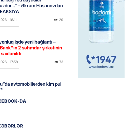
uzdur…” – Əkrəm Həsənovdan
REAKSİYA
2026
- 18:11
29
yonluq işdə yeni bağlantı –
Bank”ın 2 səhmdar şirkətinin
 saxlanıldı
2026
- 17:58
73
u”da avtomobillərdən kim pul
r?
2026
- 17:30
38
ACEBOOK-DA
təmirdən çıxan məktəbdə nələr
b? – REPORTAJ
XƏBƏRLƏR