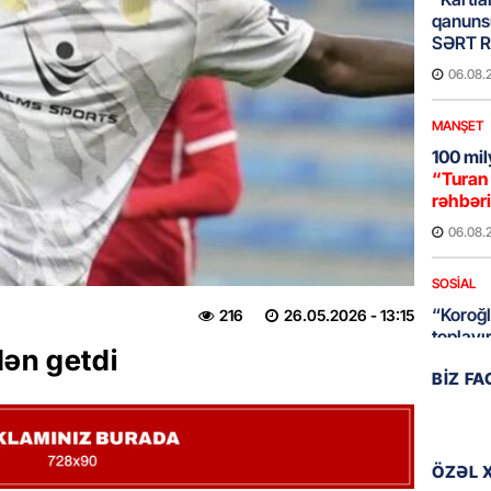
qanuns
SƏRT 
06.08.
MANŞET
100 mil
“Turan 
rəhbəri
06.08.
SOSIAL
“Koroğl
216
26.05.2026
- 13:15
toplayı
ən getdi
06.08.
BIZ F
GÜNDƏM
Əsaslı 
dəyişi
ÖZƏL 