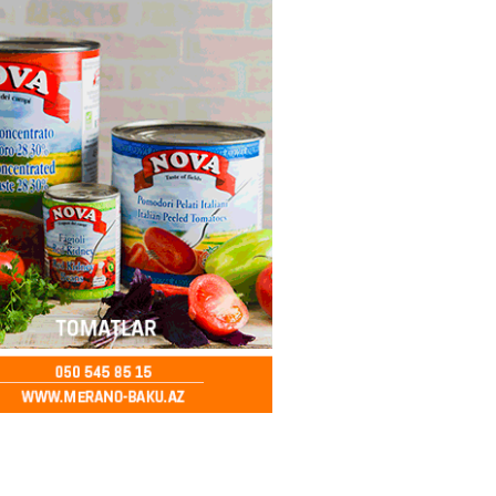
k verərdim
2026
- 13:15
72
ycan üzərindən Ermənistana
buğdası gedib
2026
- 13:00
74
qalma müddətinizi aşsanız,
də ABŞ-a girişinizə daimi
qoyula bilər
2026
- 12:45
59
 Qafanda baş konsulluq açmaq
2026
- 12:30
80