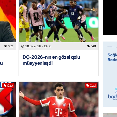
MANŞET
Sarkisy
06.08.
MANŞET
İtaliyad
102
28.07.2026
- 13:00
148
avroluq 
axtarış
DÇ-2026-nın ən gözəl qolu
Bu
müəyyənləşdi
06.08.
HADISƏ
Tərtərd
Özəl
Özəl
ÖLDÜ
06.08.
BANNER
Tramp: 