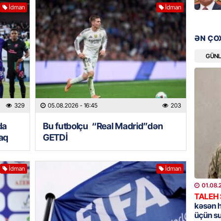
GÜNDƏM
İdman
İdman
YAP Səb
“Şəhərs
çərçivə
ƏN ÇO
veteranl
FOTOL
GÜN
06.08.
GÜNDƏM
Tramp H
329
05.08.2026
- 16:45
203
06.08.
da
Bu futbolçu “Real Madrid”dən
caq
GETDİ
GÜNDƏM
Azərba
nümayə
İdman
İdman
06.08.
01.08.
TALEH
HADISƏ
kəsən 
üçün s
Sərhədl