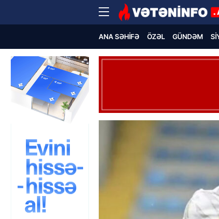
ANA SƏHIFƏ
ÖZƏL
GÜNDƏM
SI