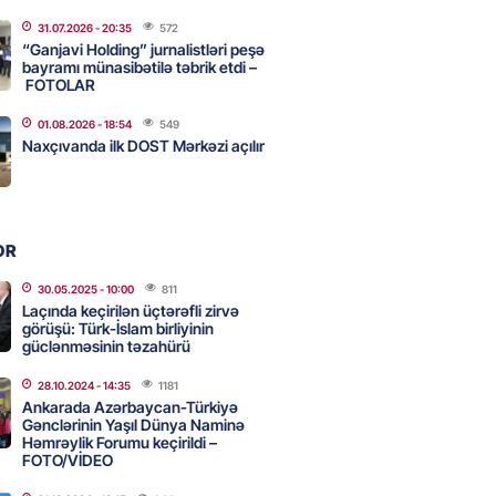
2026
- 15:45
73
31.07.2026
- 20:35
572
“Ganjavi Holding” jurnalistləri peşə
bayramı münasibətilə təbrik etdi –
FOTOLAR
aşqırdıstan və Yaroslavldakı
01.08.2026
- 18:54
549
mal zavodunu vurub
Naxçıvanda ilk DOST Mərkəzi açılır
2026
- 15:30
73
an Azərbaycanla bağlı tapşırıq
OR
vali hərəkətə keçdi
30.05.2025
- 10:00
811
2026
- 15:15
72
Laçında keçirilən üçtərəfli zirvə
görüşü: Türk-İslam birliyinin
güclənməsinin təzahürü
Star kartını indi sifariş
28.10.2024
- 14:35
1181
ağdlaşdırmanı komissiyasız
Ankarada Azərbaycan-Türkiyə
Gənclərinin Yaşıl Dünya Naminə
Həmrəylik Forumu keçirildi –
FOTO/VİDEO
2026
- 15:07
77