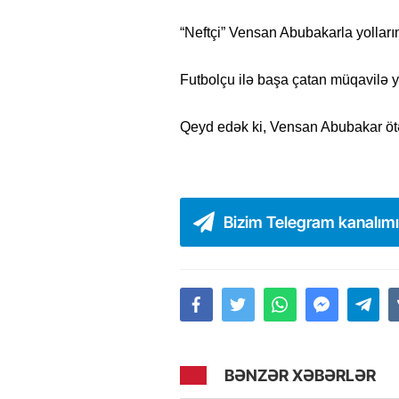
“Neftçi” Vensan Abubakarla yolların
Futbolçu ilə başa çatan müqavilə 
Qeyd edək ki, Vensan Abubakar ötən
Bizim Telegram kanalım
BƏNZƏR XƏBƏRLƏR