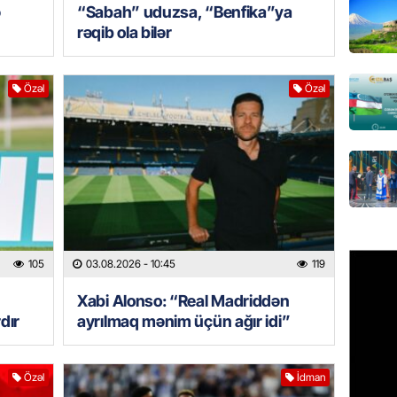
ə
“Sabah” uduzsa, “Benfika”ya
ÖLKƏ
rəqib ola bilər
Bu age
təyin 
06.08.
Özəl
Özəl
MANŞET
Azərba
etməyə
06.08.
GÜNDƏM
Prezide
105
03.08.2026
- 10:45
119
06.08.
Xabi Alonso: “Real Madriddən
dır
ayrılmaq mənim üçün ağır idi”
GÜNDƏM
Jurnali
imiş
Özəl
İdman
06.08.