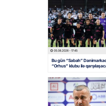
05.08.2026
- 17:45
Bu gün “Sabah” Danimarka
“Orhus” klubu ilə qarşılaşa