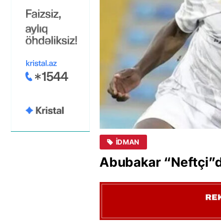
İDMAN
Abubakar “Neftçi”d