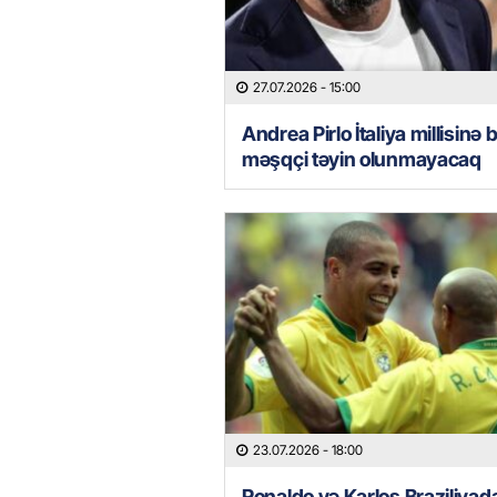
27.07.2026
- 15:00
Andrea Pirlo İtaliya millisinə 
məşqçi təyin olunmayacaq
23.07.2026
- 18:00
Ronaldo və Karlos Braziliyad