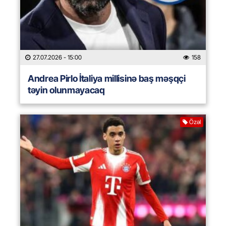
27.07.2026
- 15:00
158
Andrea Pirlo İtaliya millisinə baş məşqçi
təyin olunmayacaq
Özəl