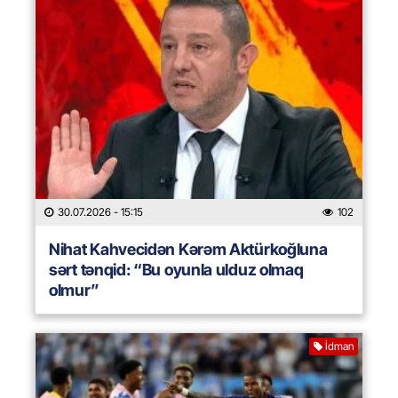
30.07.2026
- 15:15
102
Nihat Kahvecidən Kərəm Aktürkoğluna
sərt tənqid: “Bu oyunla ulduz olmaq
olmur”
İdman