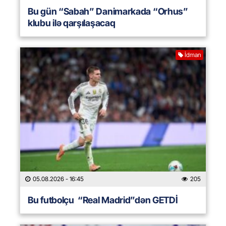
Bu gün “Sabah” Danimarkada “Orhus”
klubu ilə qarşılaşacaq
İdman
05.08.2026
- 16:45
205
Bu futbolçu “Real Madrid”dən GETDİ