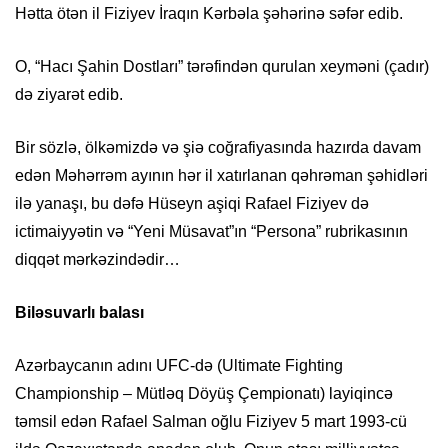
Hətta ötən il Fiziyev İraqın Kərbəla şəhərinə səfər edib.
O, “Hacı Şahin Dostları” tərəfindən qurulan xeyməni (çadır)
də ziyarət edib.
Bir sözlə, ölkəmizdə və şiə coğrafiyasında hazırda davam
edən Məhərrəm ayının hər il xatırlanan qəhrəman şəhidləri
ilə yanaşı, bu dəfə Hüseyn aşiqi Rafael Fiziyev də
ictimaiyyətin və “Yeni Müsavat”ın “Persona” rubrikasının
diqqət mərkəzindədir…
Biləsuvarlı balası
Azərbaycanın adını UFC-də (Ultimate Fighting
Championship – Mütləq Döyüş Çempionatı) layiqincə
təmsil edən Rafael Salman oğlu Fiziyev 5 mart 1993-cü