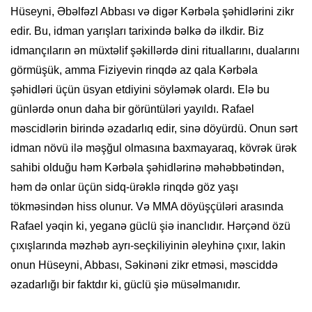
Hüseyni, Əbəlfəzl Abbası və digər Kərbəla şəhidlərini zikr
edir. Bu, idman yarışları tarixində bəlkə də ilkdir. Biz
idmançıların ən müxtəlif şəkillərdə dini rituallarını, dualarını
görmüşük, amma Fiziyevin rinqdə az qala Kərbəla
şəhidləri üçün üsyan etdiyini söyləmək olardı. Elə bu
günlərdə onun daha bir görüntüləri yayıldı. Rafael
məscidlərin birində əzadarlıq edir, sinə döyürdü. Onun sərt
idman növü ilə məşğul olmasına baxmayaraq, kövrək ürək
sahibi olduğu həm Kərbəla şəhidlərinə məhəbbətindən,
həm də onlar üçün sidq-ürəklə rinqdə göz yaşı
tökməsindən hiss olunur. Və MMA döyüşçüləri arasında
Rafael yəqin ki, yeganə güclü şiə inanclıdır. Hərçənd özü
çıxışlarında məzhəb ayrı-seçkiliyinin əleyhinə çıxır, lakin
onun Hüseyni, Abbası, Səkinəni zikr etməsi, məsciddə
əzadarlığı bir faktdır ki, güclü şiə müsəlmanıdır.