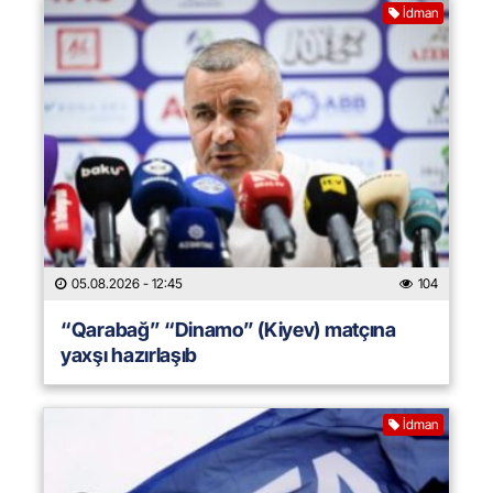
İdman
05.08.2026
- 12:45
104
“Qarabağ” “Dinamo” (Kiyev) matçına
yaxşı hazırlaşıb
İdman