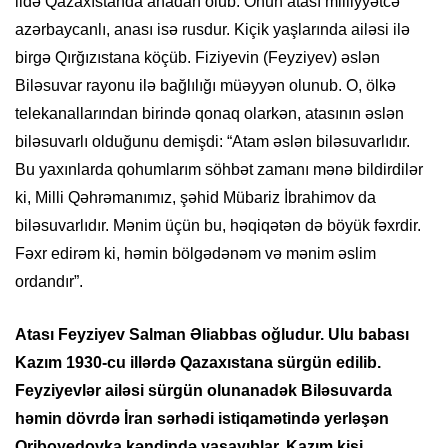
ildə Qazaxıstanda anadan olub. Onun atası milliyyətcə
azərbaycanlı, anası isə rusdur. Kiçik yaşlarında ailəsi ilə
birgə Qırğızıstana köçüb. Fiziyevin (Feyziyev) əslən
Biləsuvar rayonu ilə bağlılığı müəyyən olunub. O, ölkə
telekanallarından birində qonaq olarkən, atasının əslən
biləsuvarlı olduğunu demişdi: “Atam əslən biləsuvarlıdır.
Bu yaxınlarda qohumlarım söhbət zamanı mənə bildirdilər
ki, Milli Qəhrəmanımız, şəhid Mübariz İbrahimov da
biləsuvarlıdır. Mənim üçün bu, həqiqətən də böyük fəxrdir.
Fəxr edirəm ki, həmin bölgədənəm və mənim əslim
ordandır”.
Atası Feyziyev Salman Əliabbas oğludur. Ulu babası
Kazım 1930-cu illərdə Qazaxıstana sürgün edilib.
Feyziyevlər ailəsi sürgün olunanadək Biləsuvarda
həmin dövrdə İran sərhədi istiqamətində yerləşən
Qriboyedovka kəndində yaşayıblar. Kazım kişi