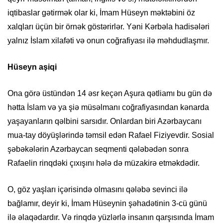
iqtibaslar gətirmək olar ki, İmam Hüseyn məktəbini öz
xalqları üçün bir örnək göstərirlər. Yəni Kərbəla hadisələri
yalnız İslam xilafəti və onun coğrafiyası ilə məhdudlaşmır.
Hüseyn aşiqi
Ona görə üstündən 14 əsr keçən Aşura qətliamı bu gün də
hətta İslam və ya şiə müsəlmanı coğrafiyasından kənarda
yaşayanların qəlbini sarsıdır. Onlardan biri Azərbaycanı
mua-tay döyüşlərində təmsil edən Rafael Fiziyevdir. Sosial
şəbəkələrin Azərbaycan seqmenti qələbədən sonra
Rafaelin rinqdəki çıxışını hələ də müzakirə etməkdədir.
O, göz yaşları içərisində olmasını qələbə sevinci ilə
bağlamır, deyir ki, İmam Hüseynin şəhadətinin 3-cü günü
ilə əlaqədardır. Və rinqdə yüzlərlə insanın qarşısında İmam