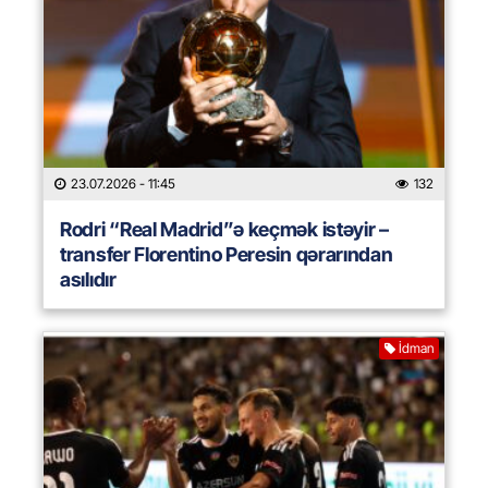
23.07.2026
- 11:45
132
Rodri “Real Madrid”ə keçmək istəyir –
transfer Florentino Peresin qərarından
asılıdır
İdman