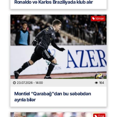
Ronaldo və Karlos Braziliyada klub alır
İdman
23.07.2026
- 14:00
164
Montiel “Qarabağ”dan bu səbəbdən
ayrıla bilər
Özəl