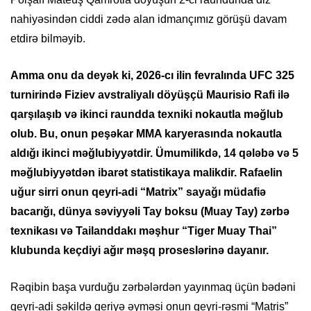
nahiyəsindən ciddi zədə alan idmançımız görüşü davam
etdirə bilməyib.
Amma onu da deyək ki, 2026-cı ilin fevralında UFC 325
turnirində Fiziev avstraliyalı döyüşçü Maurisio Rafi ilə
qarşılaşıb və ikinci raundda texniki nokautla məğlub
olub. Bu, onun peşəkar MMA karyerasında nokautla
aldığı ikinci məğlubiyyətdir. Ümumilikdə, 14 qələbə və 5
məğlubiyyətdən ibarət statistikaya malikdir. Rafaelin
uğur sirri onun qeyri-adi “Matrix” sayağı müdafiə
bacarığı, dünya səviyyəli Tay boksu (Muay Tay) zərbə
texnikası və Tailanddakı məşhur “Tiger Muay Thai”
klubunda keçdiyi ağır məşq proseslərinə dayanır.
Rəqibin başa vurduğu zərbələrdən yayınmaq üçün bədəni
qeyri-adi şəkildə geriyə əyməsi onun qeyri-rəsmi “Matris”