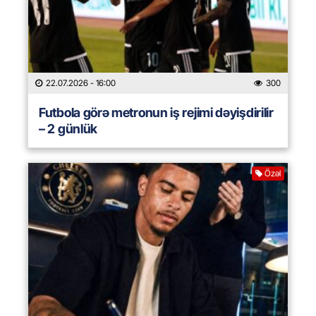
22.07.2026
- 16:00
300
Futbola görə metronun iş rejimi dəyişdirilir
– 2 günlük
Özəl