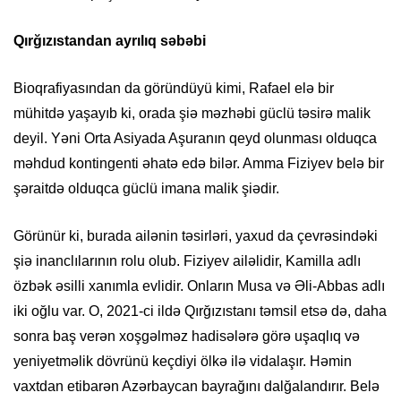
Qırğızıstandan ayrılıq səbəbi
Bioqrafiyasından da göründüyü kimi, Rafael elə bir
mühitdə yaşayıb ki, orada şiə məzhəbi güclü təsirə malik
deyil. Yəni Orta Asiyada Aşuranın qeyd olunması olduqca
məhdud kontingenti əhatə edə bilər. Amma Fiziyev belə bir
şəraitdə olduqca güclü imana malik şiədir.
Görünür ki, burada ailənin təsirləri, yaxud da çevrəsindəki
şiə inanclılarının rolu olub. Fiziyev ailəlidir, Kamilla adlı
özbək əsilli xanımla evlidir. Onların Musa və Əli-Abbas adlı
iki oğlu var. O, 2021-ci ildə Qırğızıstanı təmsil etsə də, daha
sonra baş verən xoşgəlməz hadisələrə görə uşaqlıq və
yeniyetməlik dövrünü keçdiyi ölkə ilə vidalaşır. Həmin
vaxtdan etibarən Azərbaycan bayrağını dalğalandırır. Belə