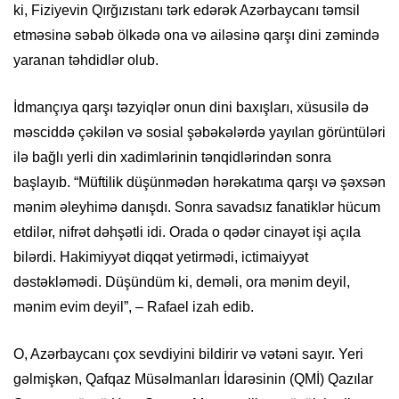
ki, Fiziyevin Qırğızıstanı tərk edərək Azərbaycanı təmsil
etməsinə səbəb ölkədə ona və ailəsinə qarşı dini zəmində
yaranan təhdidlər olub.
İdmançıya qarşı təzyiqlər onun dini baxışları, xüsusilə də
məsciddə çəkilən və sosial şəbəkələrdə yayılan görüntüləri
ilə bağlı yerli din xadimlərinin tənqidlərindən sonra
başlayıb. “Müftilik düşünmədən hərəkatıma qarşı və şəxsən
mənim əleyhimə danışdı. Sonra savadsız fanatiklər hücum
etdilər, nifrət dəhşətli idi. Orada o qədər cinayət işi açıla
bilərdi. Hakimiyyət diqqət yetirmədi, ictimaiyyət
dəstəkləmədi. Düşündüm ki, deməli, ora mənim deyil,
mənim evim deyil”, – Rafael izah edib.
O, Azərbaycanı çox sevdiyini bildirir və vətəni sayır. Yeri
gəlmişkən, Qafqaz Müsəlmanları İdarəsinin (QMİ) Qazılar