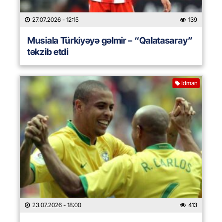
27.07.2026
- 12:15
139
Musiala Türkiyəyə gəlmir – “Qalatasaray”
təkzib etdi
İdman
23.07.2026
- 18:00
413