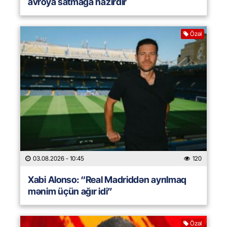
avroya satmağa hazırdır
Özəl
03.08.2026
- 10:45
120
Xabi Alonso: “Real Madriddən ayrılmaq
mənim üçün ağır idi”
Özəl