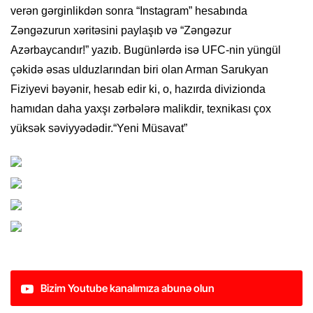
verən gərginlikdən sonra “Instagram” hesabında
Zəngəzurun xəritəsini paylaşıb və “Zəngəzur
Azərbaycandır!” yazıb. Bugünlərdə isə UFC-nin yüngül
çəkidə əsas ulduzlarından biri olan Arman Sarukyan
Fiziyevi bəyənir, hesab edir ki, o, hazırda divizionda
hamıdan daha yaxşı zərbələrə malikdir, texnikası çox
yüksək səviyyədədir.“Yeni Müsavat”
Bizim Youtube kanalımıza abunə olun