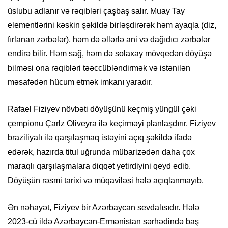
üslubu adlanır və rəqibləri çaşbaş salır. Muay Tay
elementlərini kəskin şəkildə birləşdirərək həm ayaqla (diz,
fırlanan zərbələr), həm də əllərlə ani və dağıdıcı zərbələr
endirə bilir. Həm sağ, həm də solaxay mövqedən döyüşə
bilməsi ona rəqibləri təəccübləndirmək və istənilən
məsafədən hücum etmək imkanı yaradır.
Rafael Fiziyev növbəti döyüşünü keçmiş yüngül çəki
çempionu Çarlz Oliveyra ilə keçirməyi planlaşdırır. Fiziyev
braziliyalı ilə qarşılaşmaq istəyini açıq şəkildə ifadə
edərək, hazırda titul uğrunda mübarizədən daha çox
maraqlı qarşılaşmalara diqqət yetirdiyini qeyd edib.
Döyüşün rəsmi tarixi və müqaviləsi hələ açıqlanmayıb.
Ən nəhayət, Fiziyev bir Azərbaycan sevdalısıdır. Hələ
2023-cü ildə Azərbaycan-Ermənistan sərhədində baş