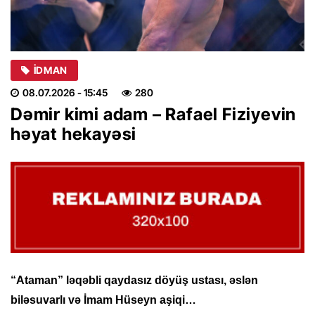
İDMAN
08.07.2026
- 15:45
280
Dəmir kimi adam – Rafael Fiziyevin
həyat hekayəsi
“Ataman” ləqəbli qaydasız döyüş ustası, əslən
biləsuvarlı və İmam Hüseyn aşiqi…