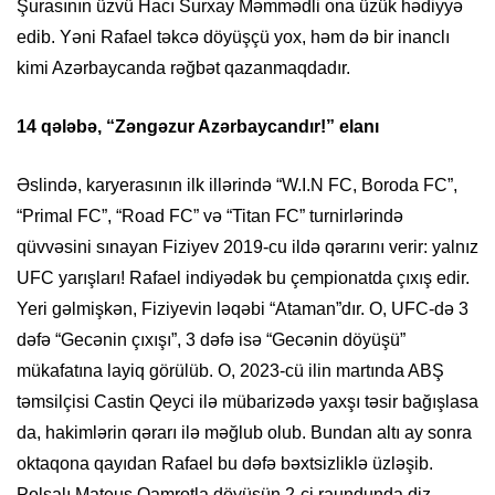
Şurasının üzvü Hacı Surxay Məmmədli ona üzük hədiyyə
edib. Yəni Rafael təkcə döyüşçü yox, həm də bir inanclı
kimi Azərbaycanda rəğbət qazanmaqdadır.
14 qələbə, “Zəngəzur Azərbaycandır!” elanı
Əslində, karyerasının ilk illərində “W.I.N FC, Boroda FC”,
“Primal FC”, “Road FC” və “Titan FC” turnirlərində
qüvvəsini sınayan Fiziyev 2019-cu ildə qərarını verir: yalnız
UFC yarışları! Rafael indiyədək bu çempionatda çıxış edir.
Yeri gəlmişkən, Fiziyevin ləqəbi “Ataman”dır. O, UFC-də 3
dəfə “Gecənin çıxışı”, 3 dəfə isə “Gecənin döyüşü”
mükafatına layiq görülüb. O, 2023-cü ilin martında ABŞ
təmsilçisi Castin Qeyci ilə mübarizədə yaxşı təsir bağışlasa
da, hakimlərin qərarı ilə məğlub olub. Bundan altı ay sonra
oktaqona qayıdan Rafael bu dəfə bəxtsizliklə üzləşib.
Polşalı Mateuş Qamrotla döyüşün 2-ci raundunda diz