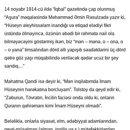
14 noyabr 1914-cü ildə “İqbal” qəzetində çap olunmuş
“Aşura” məqaləsində Məhəmməd Əmin Rəsulzadə yazır ki,
“Hüseyn əleyhissəlam inandığı və etiqad elədiyi fikri
üstündə ölməyincə, özünün əbədi bir rəhmətə nail ola
bilməyəcəyini göstərmiş ikən, biz “mən – mənə, o – ona, o
– o yana” timsalından dörd əlli yapışıb səadətdarini üç-dörd
qətrə göz yaşı müqabilində veriləcək qədər ucuz bir şey
sandıq…”
Mahatma Qandi isə deyir ki, “Mən inqilabımda İmam
Hüseynin hərəkatına borcluyam”. Tolstoy da qeyd edir ki,
“Zəburun, Tövratın, İncilin faciəsi onda oldu ki, onların
Quranın qəhrəmanı kimi İmam Hüseyni olmadı”.
Beləliklə, onlarla siyasət, elm, ədəbiyyat adamlarından,
qeyri-müsəlman (alman, ingilis və s.) mütəfəkkirlərdən