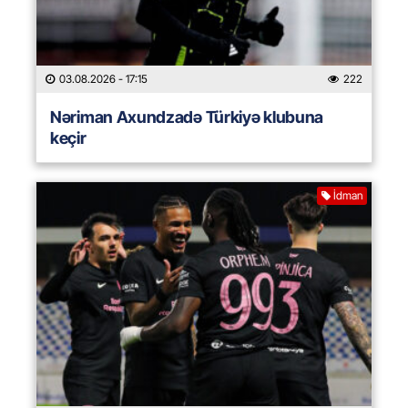
03.08.2026
- 17:15
222
Nəriman Axundzadə Türkiyə klubuna
keçir
İdman