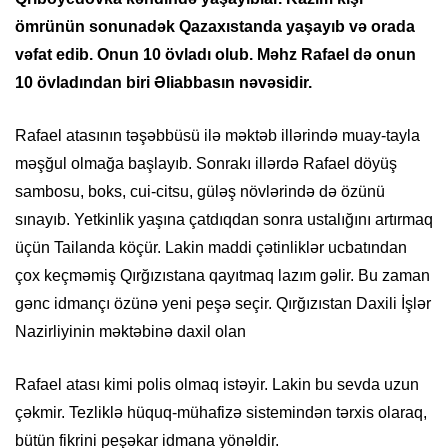
ömrünün sonunadək Qazaxıstanda yaşayıb və orada
vəfat edib. Onun 10 övladı olub. Məhz Rafael də onun
10 övladından biri Əliabbasın nəvəsidir.
Rafael atasının təşəbbüsü ilə məktəb illərində muay-tayla
məşğul olmağa başlayıb. Sonrakı illərdə Rafael döyüş
sambosu, boks, cui-citsu, güləş növlərində də özünü
sınayıb. Yetkinlik yaşına çatdıqdan sonra ustalığını artırmaq
üçün Tailanda köçür. Lakin maddi çətinliklər ucbatından
çox keçməmiş Qırğızıstana qayıtmaq lazım gəlir. Bu zaman
gənc idmançı özünə yeni peşə seçir. Qırğızıstan Daxili İşlər
Nazirliyinin məktəbinə daxil olan
Rafael atası kimi polis olmaq istəyir. Lakin bu sevda uzun
çəkmir. Tezliklə hüquq-mühafizə sistemindən tərxis olaraq,
bütün fikrini peşəkar idmana yönəldir.