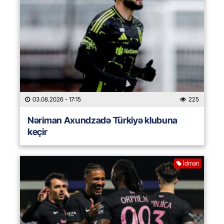
03.08.2026
- 17:15
225
Nəriman Axundzadə Türkiyə klubuna
keçir
İdman