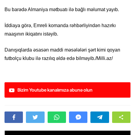
Bu barədə Almaniya mətbuatı ilə bağlı məlumat yayıb.
İddiaya görə, Emreli komanda rəhbərliyindən hazırkı
maaşının ikiqatını istəyib.
Danışıqlarda əsasən maddi məsələləri şərt kimi qoyan
futbolçu klubu ilə razılıq əldə edə bilməyib./Milli.az/
Bizim Youtube kanalımıza abunə olun