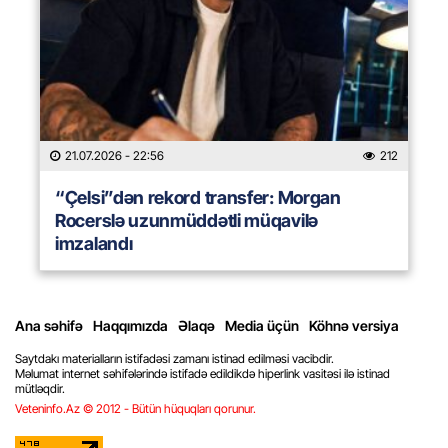
21.07.2026
- 22:56
212
“Çelsi”dən rekord transfer: Morgan
Rocerslə uzunmüddətli müqavilə
imzalandı
Ana səhifə
Haqqımızda
Əlaqə
Media üçün
Köhnə versiya
Saytdakı materialların istifadəsi zamanı istinad edilməsi vacibdir.
Məlumat internet səhifələrində istifadə edildikdə hiperlink vasitəsi ilə istinad
mütləqdir.
Veteninfo.Az © 2012 - Bütün hüquqları qorunur.