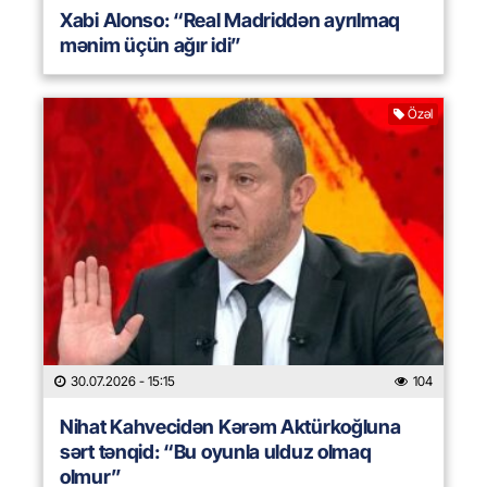
Xabi Alonso: “Real Madriddən ayrılmaq
mənim üçün ağır idi”
Özəl
30.07.2026
- 15:15
104
Nihat Kahvecidən Kərəm Aktürkoğluna
sərt tənqid: “Bu oyunla ulduz olmaq
olmur”