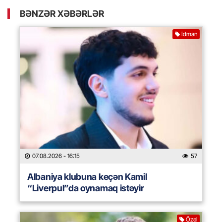
BƏNZƏR XƏBƏRLƏR
İdman
07.08.2026
- 16:15
57
Albaniya klubuna keçən Kamil
“Liverpul”da oynamaq istəyir
Özəl