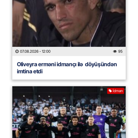
07.08.2026
- 12:00
95
Oliveyra erməni idmançı ilə döyüşündən
imtina etdi
İdman