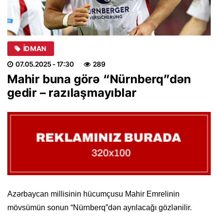
İDMAN
07.05.2025
- 17:30
289
Mahir buna görə “Nürnberq”dən
gedir – razılaşmayıblar
Azərbaycan millisinin hücumçusu Mahir Emrelinin
mövsümün sonun “Nürnberq”dən ayrılacağı gözlənilir.