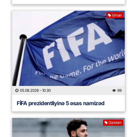
İdman
05.08.2026
- 10:30
99
FİFA prezidentliyinə 5 əsas namizəd
Gündəm