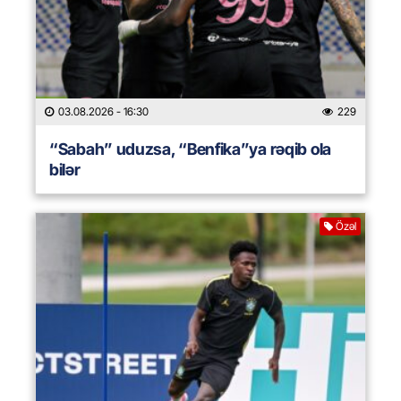
03.08.2026
- 16:30
229
“Sabah” uduzsa, “Benfika”ya rəqib ola
bilər
Özəl