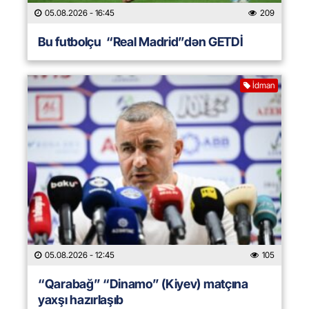
05.08.2026
- 16:45
209
Bu futbolçu “Real Madrid”dən GETDİ
İdman
05.08.2026
- 12:45
105
“Qarabağ” “Dinamo” (Kiyev) matçına
yaxşı hazırlaşıb