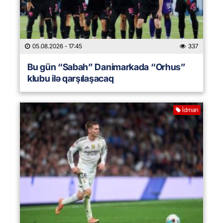
05.08.2026
- 17:45
337
Bu gün “Sabah” Danimarkada “Orhus”
klubu ilə qarşılaşacaq
İdman