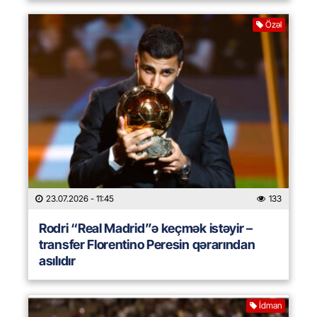
Özəl
23.07.2026
- 11:45
133
Rodri “Real Madrid”ə keçmək istəyir –
transfer Florentino Peresin qərarından
asılıdır
İdman