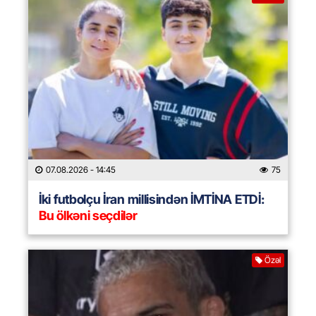
07.08.2026
- 14:45
75
İki futbolçu İran millisindən İMTİNA ETDİ:
Bu ölkəni seçdilər
Özəl