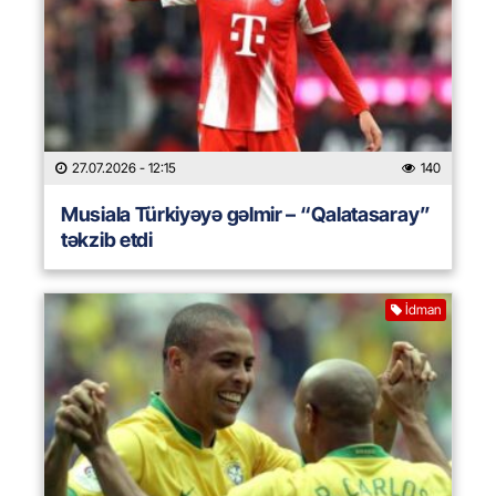
27.07.2026
- 12:15
140
Musiala Türkiyəyə gəlmir – “Qalatasaray”
təkzib etdi
İdman