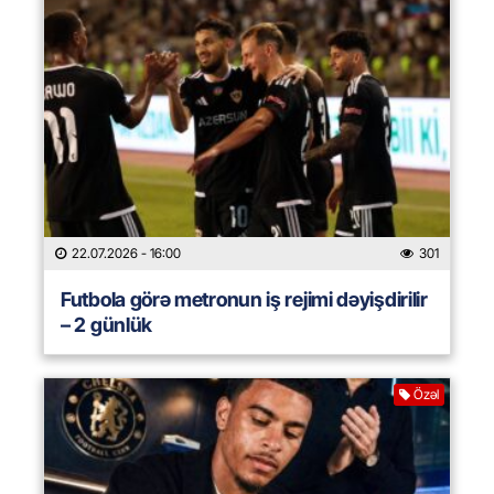
22.07.2026
- 16:00
301
Futbola görə metronun iş rejimi dəyişdirilir
– 2 günlük
Özəl