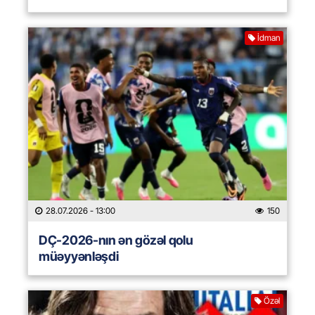
İdman
28.07.2026
- 13:00
150
DÇ-2026-nın ən gözəl qolu
müəyyənləşdi
Özəl