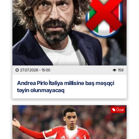
27.07.2026
- 15:00
159
Andrea Pirlo İtaliya millisinə baş məşqçi
təyin olunmayacaq
Özəl