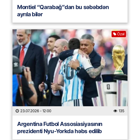
Montiel “Qarabağ”dan bu səbəbdən
ayrıla bilər
Özəl
23.07.2026
- 12:00
135
Argentina Futbol Assosiasiyasının
prezidenti Nyu-Yorkda həbs edilib