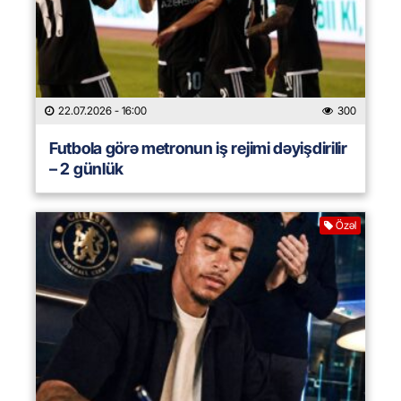
22.07.2026
- 16:00
300
Futbola görə metronun iş rejimi dəyişdirilir
– 2 günlük
Özəl