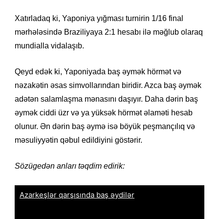
Xatırladaq ki, Yaponiya yığması turnirin 1/16 final
mərhələsində Braziliyaya 2:1 hesabı ilə məğlub olaraq
mundialla vidalaşıb.
Qeyd edək ki, Yaponiyada baş əymək hörmət və
nəzakətin əsas simvollarından biridir. Azca baş əymək
adətən salamlaşma mənasını daşıyır. Daha dərin baş
əymək ciddi üzr və ya yüksək hörmət əlaməti hesab
olunur. Ən dərin baş əymə isə böyük peşmançılıq və
məsuliyyətin qəbul edildiyini göstərir.
Sözügedən anları təqdim edirik: