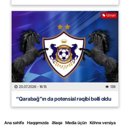
İdman
20.07.2026
- 16:15
139
“Qarabağ”ın da potensial rəqibi bəlli oldu
Ana səhifə
Haqqımızda
Əlaqə
Media üçün
Köhnə versiya