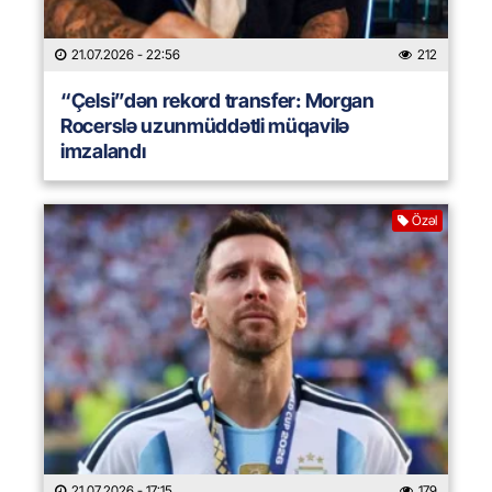
21.07.2026
- 22:56
212
“Çelsi”dən rekord transfer: Morgan
Rocerslə uzunmüddətli müqavilə
imzalandı
Özəl
21.07.2026
- 17:15
179