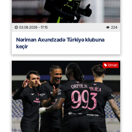
03.08.2026
- 17:15
224
Nəriman Axundzadə Türkiyə klubuna
keçir
İdman