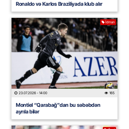
Ronaldo və Karlos Braziliyada klub alır
İdman
23.07.2026
- 14:00
165
Montiel “Qarabağ”dan bu səbəbdən
ayrıla bilər