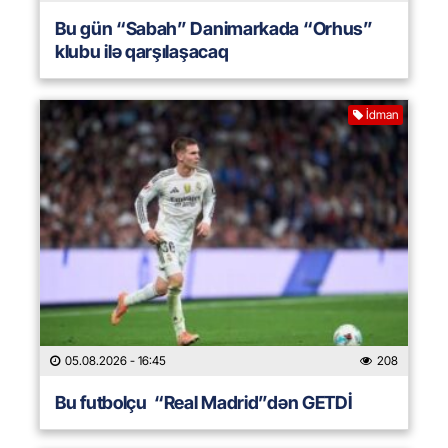
Bu gün “Sabah” Danimarkada “Orhus”
klubu ilə qarşılaşacaq
İdman
05.08.2026
- 16:45
208
Bu futbolçu “Real Madrid”dən GETDİ