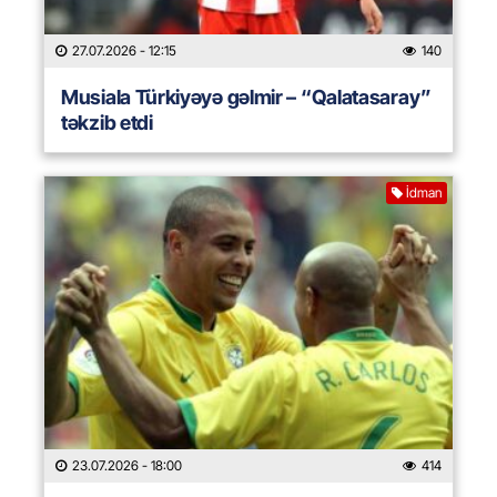
27.07.2026
- 12:15
140
Musiala Türkiyəyə gəlmir – “Qalatasaray”
təkzib etdi
İdman
23.07.2026
- 18:00
414