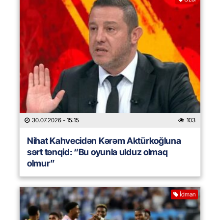
30.07.2026
- 15:15
103
Nihat Kahvecidən Kərəm Aktürkoğluna
sərt tənqid: “Bu oyunla ulduz olmaq
olmur”
İdman