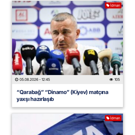
İdman
05.08.2026
- 12:45
105
“Qarabağ” “Dinamo” (Kiyev) matçına
yaxşı hazırlaşıb
İdman