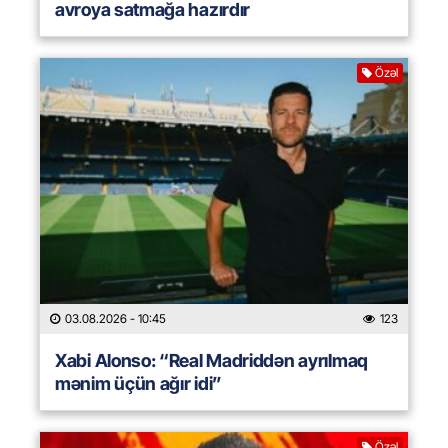
avroya satmağa hazırdır
Özəl
03.08.2026
- 10:45
123
Xabi Alonso: “Real Madriddən ayrılmaq
mənim üçün ağır idi”
Özəl