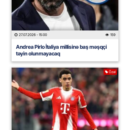
27.07.2026
- 15:00
159
Andrea Pirlo İtaliya millisinə baş məşqçi
təyin olunmayacaq
Özəl