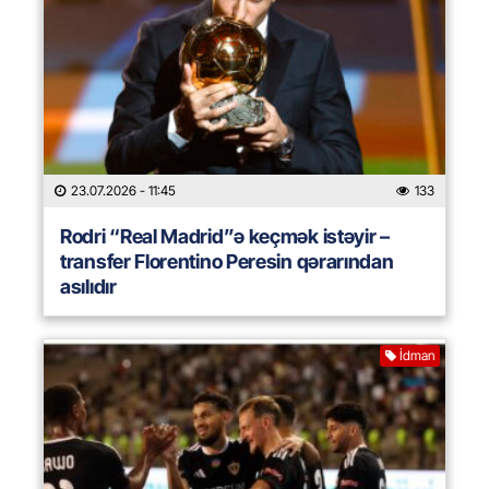
23.07.2026
- 11:45
133
Rodri “Real Madrid”ə keçmək istəyir –
transfer Florentino Peresin qərarından
asılıdır
İdman