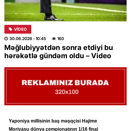
VIDEO
30.06.2026
- 10:45
160
Məğlubiyyətdən sonra etdiyi bu
hərəkətlə gündəm oldu – Video
Yaponiya millisinin baş məşqçisi Hajime
Moriyasu
dünya çempionatının 1/16 final