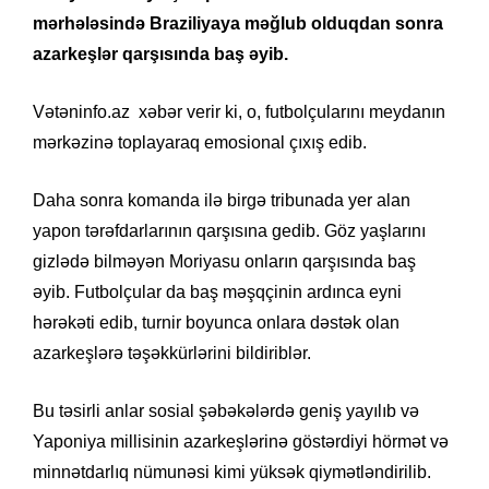
mərhələsində Braziliyaya məğlub olduqdan sonra
azarkeşlər qarşısında baş əyib.
Vətəninfo.az xəbər verir ki, o, futbolçularını meydanın
mərkəzinə toplayaraq emosional çıxış edib.
Daha sonra komanda ilə birgə tribunada yer alan
yapon tərəfdarlarının qarşısına gedib. Göz yaşlarını
gizlədə bilməyən Moriyasu onların qarşısında baş
əyib. Futbolçular da baş məşqçinin ardınca eyni
hərəkəti edib, turnir boyunca onlara dəstək olan
azarkeşlərə təşəkkürlərini bildiriblər.
Bu təsirli anlar sosial şəbəkələrdə geniş yayılıb və
Yaponiya millisinin azarkeşlərinə göstərdiyi hörmət və
minnətdarlıq nümunəsi kimi yüksək qiymətləndirilib.