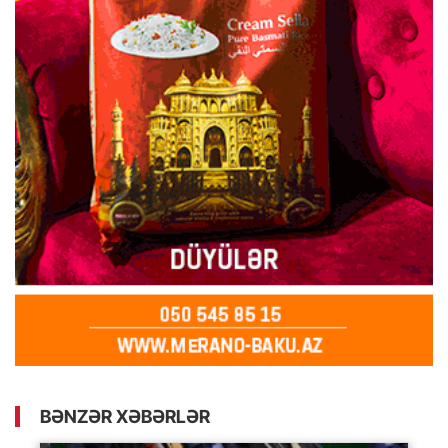
BƏNZƏR XƏBƏRLƏR