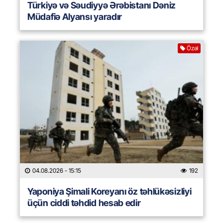
Türkiyə və Səudiyyə Ərəbistanı Dəniz
Müdafiə Alyansı yaradır
Özəl
04.08.2026
- 15:15
192
Yaponiya Şimali Koreyanı öz təhlükəsizliyi
üçün ciddi təhdid hesab edir