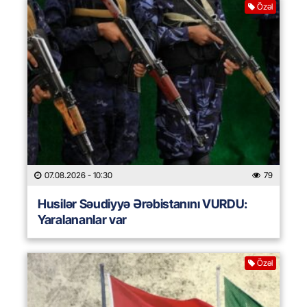
Özəl
07.08.2026
- 10:30
79
Husilər Səudiyyə Ərəbistanını VURDU:
Yaralananlar var
Özəl