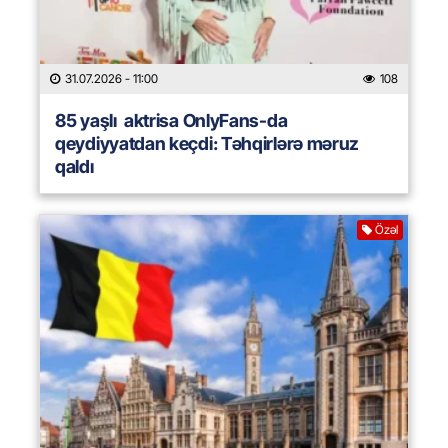
31.07.2026
- 11:00
108
85 yaşlı aktrisa OnlyFans-da
qeydiyyatdan keçdi: Təhqirlərə məruz
qaldı
Özəl