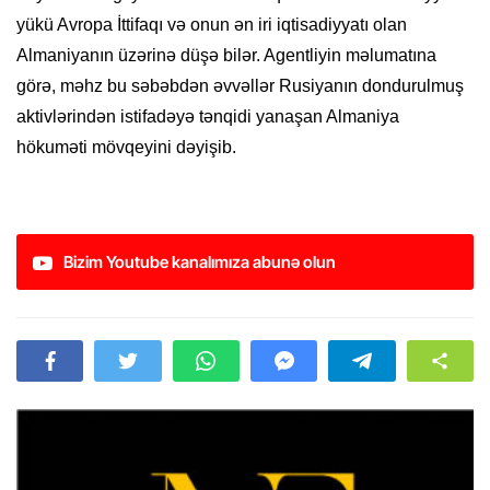
yükü Avropa İttifaqı və onun ən iri iqtisadiyyatı olan
Almaniyanın üzərinə düşə bilər. Agentliyin məlumatına
görə, məhz bu səbəbdən əvvəllər Rusiyanın dondurulmuş
aktivlərindən istifadəyə tənqidi yanaşan Almaniya
hökuməti mövqeyini dəyişib.
Bizim Youtube kanalımıza abunə olun