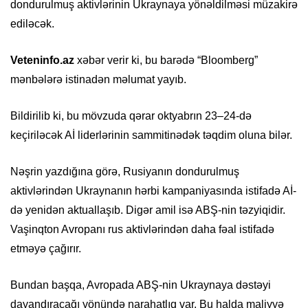
dondurulmuş aktivlərinin Ukraynaya yönəldilməsi müzakirə
ediləcək.
Veteninfo.az
xəbər verir ki, bu barədə “Bloomberg”
mənbələrə istinadən məlumat yayıb.
Bildirilib ki, bu mövzuda qərar oktyabrın 23–24-də
keçiriləcək Aİ liderlərinin sammitinədək təqdim oluna bilər.
Nəşrin yazdığına görə, Rusiyanın dondurulmuş
aktivlərindən Ukraynanın hərbi kampaniyasında istifadə Aİ-
də yenidən aktuallaşıb. Digər amil isə ABŞ-nin təzyiqidir.
Vaşinqton Avropanı rus aktivlərindən daha fəal istifadə
etməyə çağırır.
Bundan başqa, Avropada ABŞ-nin Ukraynaya dəstəyi
dayandıracağı yönündə narahatlıq var. Bu halda maliyyə