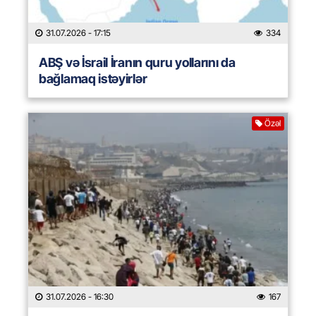
31.07.2026
- 17:15
334
ABŞ və İsrail İranın quru yollarını da
bağlamaq istəyirlər
Özəl
31.07.2026
- 16:30
167