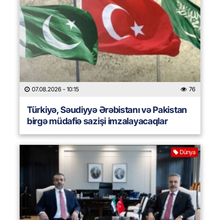
07.08.2026
- 10:15
76
Türkiyə, Səudiyyə Ərəbistanı və Pakistan
birgə müdafiə sazişi imzalayacaqlar
Dünya