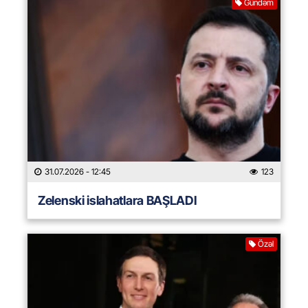
Gündəm
31.07.2026
- 12:45
123
Zelenski islahatlara BAŞLADI
Özəl