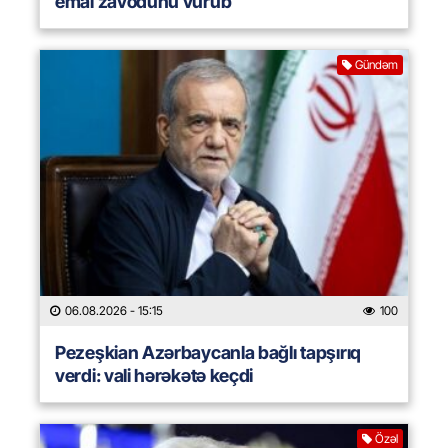
emal zavodunu vurub
Gündəm
06.08.2026
- 15:15
100
Pezeşkian Azərbaycanla bağlı tapşırıq
verdi: vali hərəkətə keçdi
Özəl