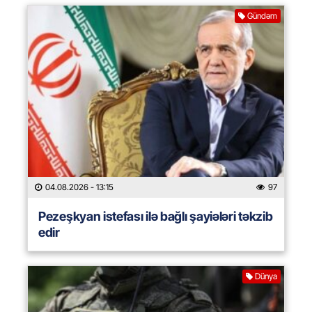
Gündəm
04.08.2026
- 13:15
97
Pezeşkyan istefası ilə bağlı şayiələri təkzib
edir
Dünya