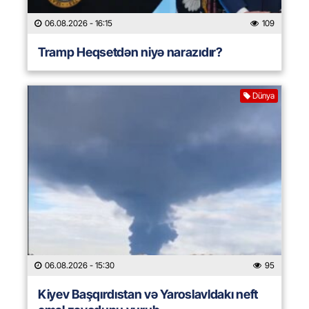
06.08.2026
- 16:15
109
Tramp Heqsetdən niyə narazıdır?
Dünya
06.08.2026
- 15:30
95
Kiyev Başqırdıstan və Yaroslavldakı neft