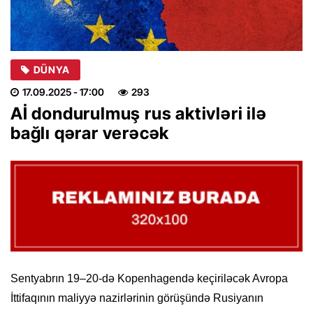
DÜNYA
17.09.2025
- 17:00
293
Aİ dondurulmuş rus aktivləri ilə
bağlı qərar verəcək
Sentyabrın 19–20-də Kopenhagendə keçiriləcək Avropa
İttifaqının maliyyə nazirlərinin görüşündə Rusiyanın