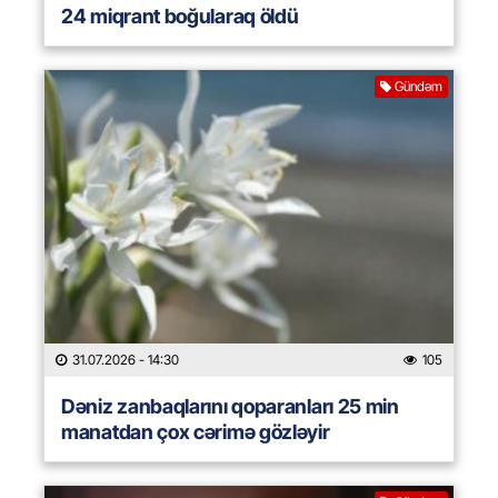
24 miqrant boğularaq öldü
Gündəm
31.07.2026
- 14:30
105
Dəniz zanbaqlarını qoparanları 25 min
manatdan çox cərimə gözləyir