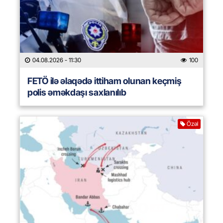
04.08.2026
- 11:30
100
FETÖ ilə əlaqədə ittiham olunan keçmiş
polis əməkdaşı saxlanılıb
Özəl