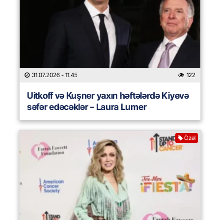
31.07.2026
- 11:45
122
Uitkoff və Kuşner yaxın həftələrdə Kiyevə
səfər edəcəklər – Laura Lumer
Özəl